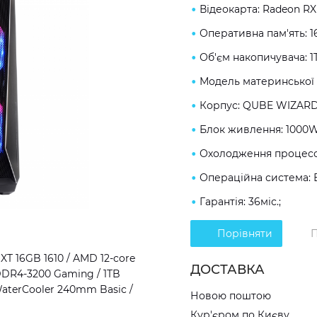
Відеокарта: Radeon RX
Оперативна пам'ять: 
Об'єм накопичувача: 1
Модель материнської 
Корпус: QUBE WIZARD
Блок живлення: 1000W
Охолодження процесор
Операційна система: 
Гарантія: 36міс.;
Порівняти
П
T 16GB 1610 / AMD 12-core
ДОСТАВКА
 DDR4-3200 Gaming / 1TB
aterCooler 240mm Basic /
Новою поштою
Кур'єром по Києву