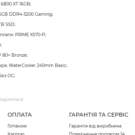
 6800 XT 16GB;
16GB DDR4-3200 Gaming;
TB SSD;
плати: PRIME X570-P;
;
 80+ Bronze;
а: WaterCooler 240mm Basic;
Без ОС;
оділитися
ОПЛАТА
ГАРАНТІЯ ТА СЕРВІС
Готівкою
Гарантія від виробника
Картою
Повернення протягом 14