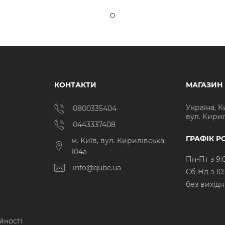
КОНТАКТИ
МАГАЗИН
Україна, К
0800335404
вул. Кирил
0443337408
ГРАФІК Р
м. Київ, вул. Кирилівська,
104а
Пн-Пт з 9:
info@qube.ua
Cб-Нд з 10
без вихід
йності