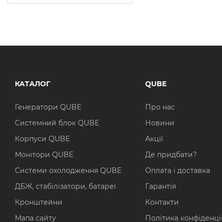
КАТАЛОГ
QUBE
Генератори QUBE
Про нас
Системний блок QUBE
Новини
Корпуси QUBE
Акції
Монітори QUBE
Де придбати?
Системи охолодження QUBE
Оплата і доставка
ДБЖ, стабілізатори, батареї
Гарантія
Кронштейни
Контакти
Мапа сайту
Політика конфіденці