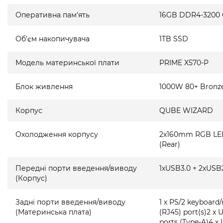
Оперативна пам'ять
16GB DDR4-3200
Об'єм накопичувача
1TB SSD
Модель материнської плати
PRIME X570-P
Блок живлення
1000W 80+ Bronz
Корпус
QUBE WIZARD
Охолодження корпусу
2x160mm RGB LED 
(Rear)
Передні порти введення/виводу
1xUSB3.0 + 2xUSB2
(Корпус)
Задні порти введення/виводу
1 x PS/2 keyboard
(Материнська плата)
(RJ45) port(s)2 x 
ports (Type-A)4 x 