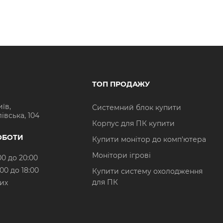
ТОП ПРОДАЖУ
иїв,
Системний блок купити
івська, 104
Корпус для ПК купити
ОБОТИ
Купити монітор до комп'ютера
Монітори ігрові
00 до 20:00
:00 до 18:00
Купити систему охолодження
для ПК
них