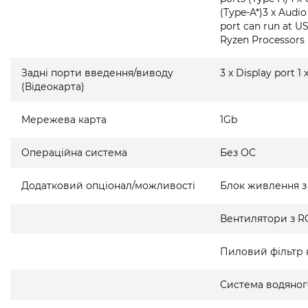
(Type-A*)3 x Audi
port can run at U
Ryzen Processors
Задні порти введення/виводу
3 x Display port 1
(Відеокарта)
Мережева карта
1Gb
Операційна система
Без ОС
Додатковий опціонал/можливості
Блок живлення з
Вентилятори з R
Пиловий фільтр 
Система водяно