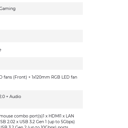
 Gaming
e
fans (Front) + 1x120mm RGB LED fan
.0 + Audio
/mouse combo port(s)1 x HDMI1 x LAN
USB 2.02 x USB 3.2 Gen 1 (up to 5Gbps)
USB 3.2 Gen 2 (up to 10Gbps) ports