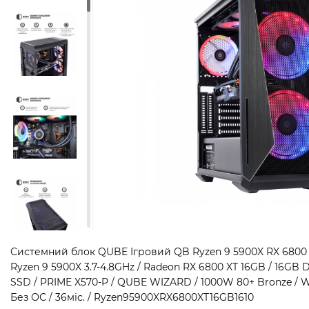
Системний блок QUBE Ігровий QB Ryzen 9 5900X RX 6800 X
Ryzen 9 5900X 3.7-4.8GHz / Radeon RX 6800 XT 16GB / 16GB
SSD / PRIME X570-P / QUBE WIZARD / 1000W 80+ Bronze / W
Без ОС / 36міс. / Ryzen95900XRX6800XT16GB1610