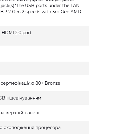
o jack(s)*The USB ports under the LAN
SB 3.2 Gen 2 speeds with 3rd Gen AMD
 x HDMI 2.0 port
 сертифікацією 80+ Bronze
GB підсвічуванням
на верхній панелі
го охолодження процесора