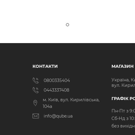
КОНТАКТИ
МАГАЗИН
Україна, К
0800335404
вул. Кирил
0443337408
ГРАФІК Р
м. Київ, вул. Кирилівська,
104а
Пн-Пт з 9:
info@qube.ua
Cб-Нд з 10
без вихід