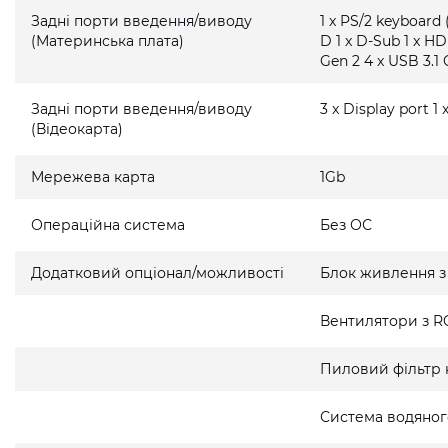
Задні порти введення/виводу
1 x PS/2 keyboard 
(Материнська плата)
D 1 x D-Sub 1 x HD
Gen 2 4 x USB 3.1 
Задні порти введення/виводу
3 x Display port 1
(Відеокарта)
Мережева карта
1Gb
Операційна система
Без ОС
Додатковий опціонал/можливості
Блок живлення з
Вентилятори з R
Пиловий фільтр 
Система водяно