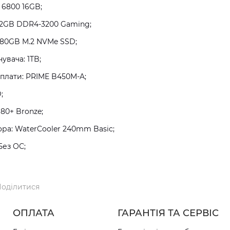
 6800 16GB;
32GB DDR4-3200 Gaming;
480GB M.2 NVMe SSD;
увача: 1TB;
плати: PRIME B450M-A;
;
80+ Bronze;
а: WaterCooler 240mm Basic;
Без ОС;
оділитися
ОПЛАТА
ГАРАНТІЯ ТА СЕРВІС