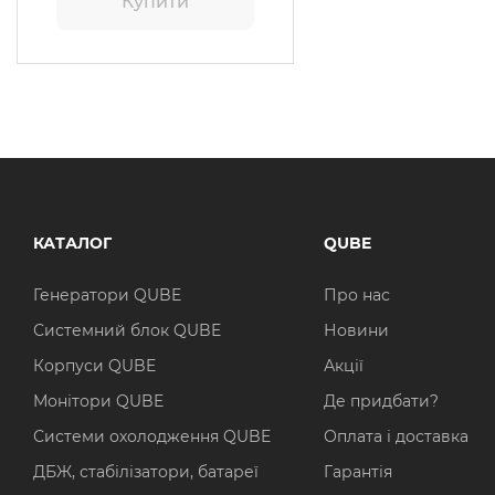
Купити
КАТАЛОГ
QUBE
Генератори QUBE
Про нас
Системний блок QUBE
Новини
Корпуси QUBE
Акції
Монітори QUBE
Де придбати?
Системи охолодження QUBE
Оплата і доставка
ДБЖ, стабілізатори, батареї
Гарантія