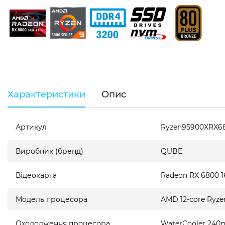
Характеристики
Опис
Артикул
Ryzen95900XRX6
Виробник (бренд)
QUBE
Відеокарта
Radeon RX 6800 
Модель процесора
AMD 12-core Ryze
Охолодження процесора
WaterCooler 240