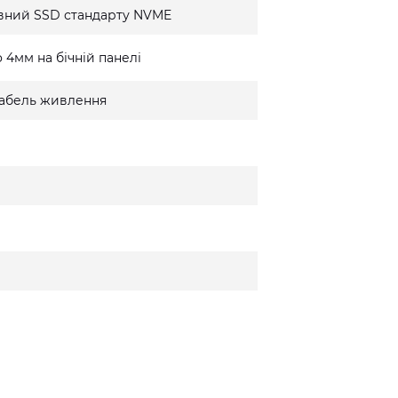
вний SSD стандарту NVME
 4мм на бічній панелі
 кабель живлення