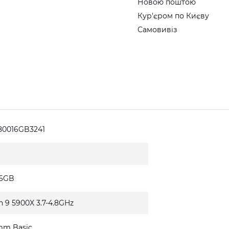
Новою поштою
Кур'єром по Києву
Самовивіз
80016GB3241
16GB
n 9 5900X 3.7-4.8GHz
mm Basic