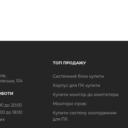
ТОП ПРОДАЖУ
иїв,
Системний блок купити
івська, 104
Корпус для ПК купити
ОБОТИ
Купити монітор до комп'ютера
Монітори ігрові
00 до 20:00
:00 до 18:00
Купити систему охолодження
для ПК
них