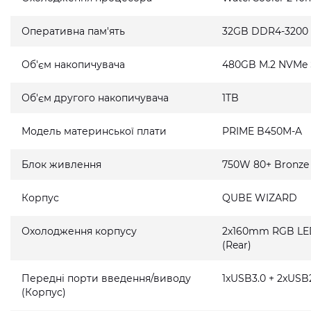
Оперативна пам'ять
32GB DDR4-3200
Об'єм накопичувача
480GB M.2 NVMe
Об'єм другого накопичувача
1TB
Модель материнської плати
PRIME B450M-A
Блок живлення
750W 80+ Bronze
Корпус
QUBE WIZARD
Охолодження корпусу
2x160mm RGB LED 
(Rear)
Передні порти введення/виводу
1xUSB3.0 + 2xUSB2
(Корпус)