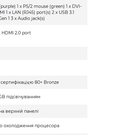
(purple) 1 x PS/2 mouse (green) 1 x DVI-
MI 1 x LAN (RJ45) port(s) 2 x USB 3.1
Gen 1 3 x Audio jack(s)
 x HDMI 2.0 port
 сертифікацією 80+ Bronze
GB підсвічуванням
на верхній панелі
го охолодження процесора