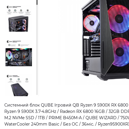
Системний блок QUBE Ігровий QB Ryzen 9 5900X RX 6800 1
Ryzen 9 5900X 3.7-4.8GHz / Radeon RX 6800 16GB / 32GB D
M.2 NVMe SSD / 1TB / PRIME B450M-A / QUBE WIZARD / 750
WaterCooler 240mm Basic / Без ОС / 36міс. / Ryzen95900X