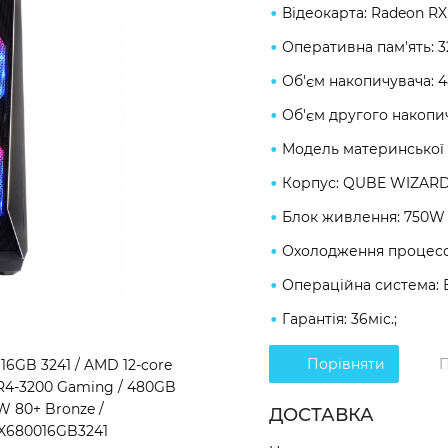
Відеокарта: Radeon RX
Оперативна пам'ять: 
Об'єм накопичувача: 
Об'єм другого накопич
Модель материнської 
Корпус: QUBE WIZARD
Блок живлення: 750W 
Охолодження процесор
Операційна система: 
Гарантія: 36міс.;
Порівняти
П
6GB 3241 / AMD 12-core
DR4-3200 Gaming / 480GB
W 80+ Bronze /
ДОСТАВКА
RX680016GB3241