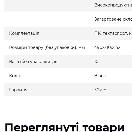
Високопродукти
Загартоване скло
Комплектація
ПК, техпаспорт,
Розміри товару (без упаковки), мм
490x210x442
Вага (без упаковки), кг
10
Колір
Black
Гарантія
36міс.
Переглянуті товари