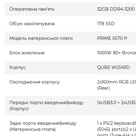
Оперативна пам'ять
32GB DDR4-3200
Об'єм накопичувача
1TB SSD
Модель материнської плати
PRIME X570-P
Блок живлення
1000W 80+ Bronz
Корпус
QUBE WIZARD
Охолодження корпусу
2x160mm RGB LED 
(Rear)
Передні порти введення/виводу
1xUSB3.0 + 2xUSB2
(Корпус)
Задні порти введення/виводу
1 x PS/2 keyboard
(Материнська плата)
(RJ45) port(s)2 x 
ports (Type-A)4 x 