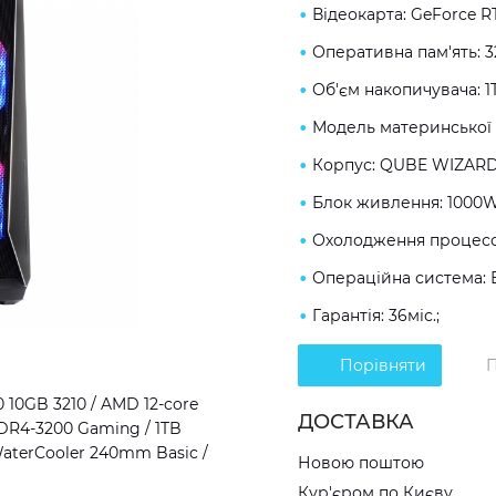
Відеокарта: GeForce R
Оперативна пам'ять: 
Об'єм накопичувача: 1
Модель материнської 
Корпус: QUBE WIZARD
Блок живлення: 1000W
Охолодження процесор
Операційна система: 
Гарантія: 36міс.;
Порівняти
П
10GB 3210 / AMD 12-core
ДОСТАВКА
DDR4-3200 Gaming / 1TB
aterCooler 240mm Basic /
Новою поштою
Кур'єром по Києву