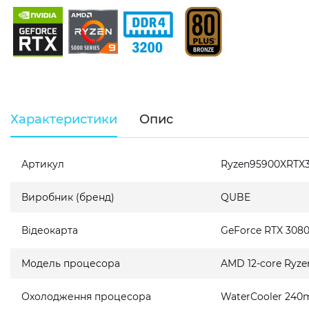
Характеристики
Опис
Артикул
Ryzen95900XRTX
Виробник (бренд)
QUBE
Відеокарта
GeForce RTX 308
Модель процесора
AMD 12-core Ryze
Охолодження процесора
WaterCooler 240