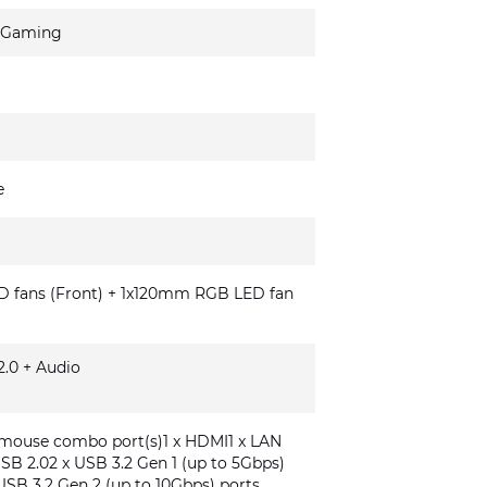
 Gaming
e
fans (Front) + 1x120mm RGB LED fan
.0 + Audio
/mouse combo port(s)1 x HDMI1 x LAN
USB 2.02 x USB 3.2 Gen 1 (up to 5Gbps)
USB 3.2 Gen 2 (up to 10Gbps) ports