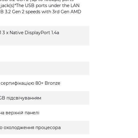
o jack(s)*The USB ports under the LAN
SB 3.2 Gen 2 speeds with 3rd Gen AMD
1 3 x Native DisplayPort 1.4a
 сертифікацією 80+ Bronze
GB підсвічуванням
на верхній панелі
го охолодження процесора