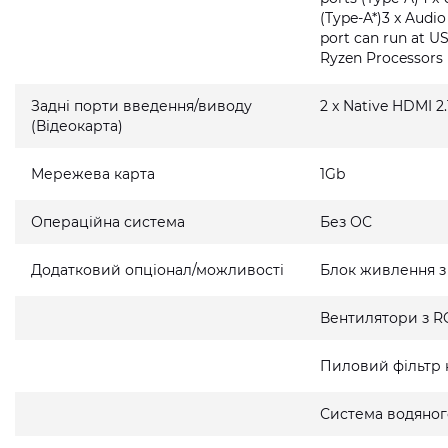
(Type-A*)3 x Audi
port can run at U
Ryzen Processors
Задні порти введення/виводу
2 x Native HDMI 2.
(Відеокарта)
Мережева карта
1Gb
Операційна система
Без ОС
Додатковий опціонал/можливості
Блок живлення з
Вентилятори з R
Пиловий фільтр 
Система водяно