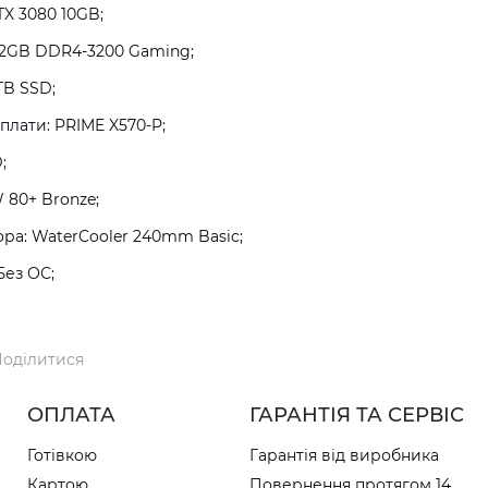
TX 3080 10GB;
32GB DDR4-3200 Gaming;
TB SSD;
плати: PRIME X570-P;
;
 80+ Bronze;
а: WaterCooler 240mm Basic;
Без ОС;
оділитися
ОПЛАТА
ГАРАНТІЯ ТА СЕРВІС
Готівкою
Гарантія від виробника
Картою
Повернення протягом 14