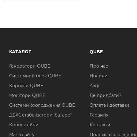
КАТАЛОГ
QUBE
Генератори QUBE
Про нас
Системний блок QUBE
Новини
Корпуси QUBE
Акції
Монітори QUBE
Де придбати?
Системи охолодження QUBE
Оплата і доставка
ДБЖ, стабілізатори, батареї
Гарантія
Кронштейни
Контакти
Мапа сайту
Політика конфіденці