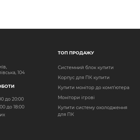
ТОП ПРОДАЖУ
иїв,
Системний блок купити
івська, 104
Корпус для ПК купити
ОБОТИ
Купити монітор до комп'ютера
Монітори ігрові
00 до 20:00
:00 до 18:00
Купити систему охолодження
для ПК
них