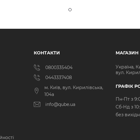
КОНТАКТИ
МАГАЗИН
Україна, К
0800335404
вул. Кирил
0443337408
ГРАФІК Р
м. Київ, вул. Кирилівська,
104а
Пн-Пт з 9:
info@qube.ua
Cб-Нд з 10
без вихід
йності