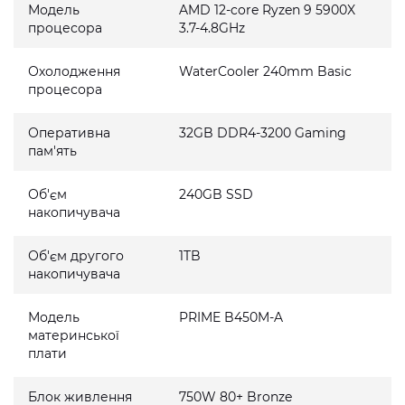
Модель
AMD 12-core Ryzen 9 5900X
процесора
3.7-4.8GHz
Охолодження
WaterCooler 240mm Basic
процесора
Оперативна
32GB DDR4-3200 Gaming
пам'ять
Об'єм
240GB SSD
накопичувача
Об'єм другого
1TB
накопичувача
Модель
PRIME B450M-A
материнської
плати
Блок живлення
750W 80+ Bronze