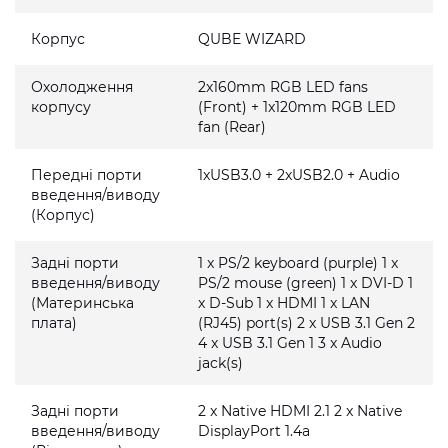
Корпус
QUBE WIZARD
Охолодження
2x160mm RGB LED fans
корпусу
(Front) + 1x120mm RGB LED
fan (Rear)
Передні порти
1xUSB3.0 + 2xUSB2.0 + Audio
введення/виводу
(Корпус)
Задні порти
1 x PS/2 keyboard (purple) 1 x
введення/виводу
PS/2 mouse (green) 1 x DVI-D 1
(Материнська
x D-Sub 1 x HDMI 1 x LAN
плата)
(RJ45) port(s) 2 x USB 3.1 Gen 2
4 x USB 3.1 Gen 1 3 x Audio
jack(s)
Задні порти
2 x Native HDMI 2.1 2 x Native
введення/виводу
DisplayPort 1.4a