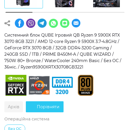
Операційна система
Тип накопичувача
Windows 11 Home
SSD
Windows 11 Pro
HDD
Системний блок QUBE Ігровий QB Ryzen 9 5900X RTX
3070 8GB 3221 / AMD 12-core Ryzen 9 5900X 3.7-4.8GHz /
Без ОС
SSD + HDD
GeForce RTX 3070 8GB / 32GB DDR4-3200 Gaming /
240GB SSD / 1TB / PRIME B450M-A / QUBE WIZARD /
Додатково
750W 80+ Bronze / WaterCooler 240mm Basic / Без ОС /
36міс. / Ryzen95900XRTX30708GB3221
RGB-підсвічування
Розблокований множник CPU
Надшвидкий M.2 SSD NVME
Архів
Порівняти
Операційна система
Без ОС