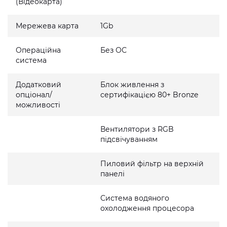
(Відеокарта)
Мережева карта
1Gb
Операційна
Без ОС
система
Додатковий
Блок живлення з
опціонал/
сертифікацією 80+ Bronze
можливості
Вентилятори з RGB
підсвічуванням
Пиловий фільтр на верхній
панелі
Система водяного
охолодження процесора