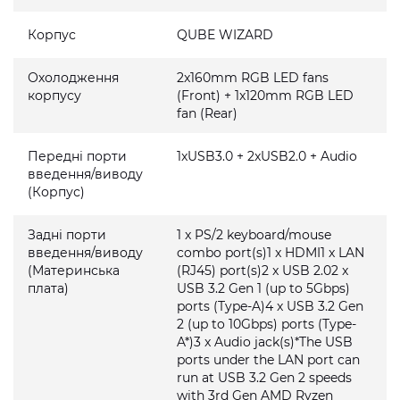
Корпус
QUBE WIZARD
Охолодження
2x160mm RGB LED fans
корпусу
(Front) + 1x120mm RGB LED
fan (Rear)
Передні порти
1xUSB3.0 + 2xUSB2.0 + Audio
введення/виводу
(Корпус)
Задні порти
1 x PS/2 keyboard/mouse
введення/виводу
combo port(s)1 x HDMI1 x LAN
(Материнська
(RJ45) port(s)2 x USB 2.02 x
плата)
USB 3.2 Gen 1 (up to 5Gbps)
ports (Type-A)4 x USB 3.2 Gen
2 (up to 10Gbps) ports (Type-
A*)3 x Audio jack(s)*The USB
ports under the LAN port can
run at USB 3.2 Gen 2 speeds
with 3rd Gen AMD Ryzen