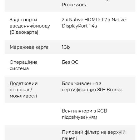
Processors
Задні порти
2 x Native HDMI 2.1 2 x Native
введення/виводу
DisplayPort 1.4a
(Відеокарта)
Мережева карта
1Gb
Операційна
Без ОС
система
Додатковий
Блок живлення з
опціонал/
сертифікацією 80+ Bronze
можливості
Вентилятори з RGB
підсвічуванням
Пиловий фільтр на верхній
панелі