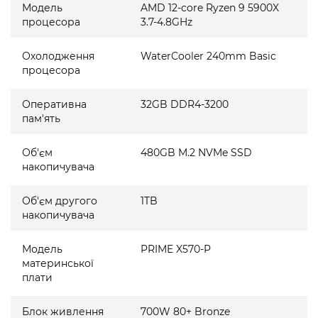
Модель
AMD 12-core Ryzen 9 5900X
процесора
3.7-4.8GHz
Охолодження
WaterCooler 240mm Basic
процесора
Оперативна
32GB DDR4-3200
пам'ять
Об'єм
480GB M.2 NVMe SSD
накопичувача
Об'єм другого
1TB
накопичувача
Модель
PRIME X570-P
материнської
плати
Блок живлення
700W 80+ Bronze