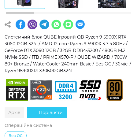
Операційна система
Тип накопичувача
Windows 11 Home
SSD
Windows 11 Pro
HDD
Системний блок QUBE Ігровий QB Ryzen 9 5900X RTX
3060 12GB 3241 / AMD 12-core Ryzen 9 5900X 3.7-4.8GHz /
Без ОС
SSD + HDD
GeForce RTX 3060 12GB / 32GB DDR4-3200 / 480GB M.2
NVMe SSD / 1TB / PRIME X570-P / QUBE WIZARD / 700W
Додатково
80+ Bronze / WaterCooler 240mm Basic / Без ОС / 36міс. /
Ryzen95900XRTX306012GB3241
RGB-підсвічування
Розблокований множник CPU
Надшвидкий M.2 SSD NVME
Архів
Порівняти
Операційна система
Без ОС