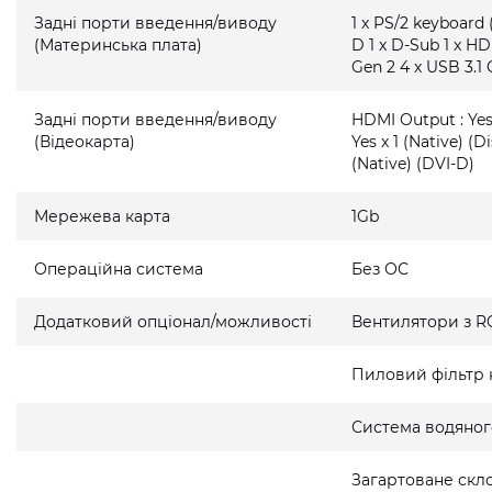
Задні порти введення/виводу
1 x PS/2 keyboard 
(Материнська плата)
D 1 x D-Sub 1 x HD
Gen 2 4 x USB 3.1 
Задні порти введення/виводу
HDMI Output : Yes 
(Відеокарта)
Yes x 1 (Native) (D
(Native) (DVI-D)
Мережева карта
1Gb
Операційна система
Без ОС
Додатковий опціонал/можливості
Вентилятори з R
Пиловий фільтр 
Система водяно
Загартоване скло