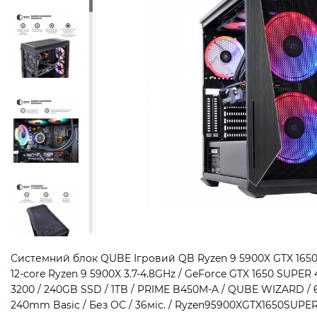
Системний блок QUBE Ігровий QB Ryzen 9 5900X GTX 1650
12-core Ryzen 9 5900X 3.7-4.8GHz / GeForce GTX 1650 SUP
3200 / 240GB SSD / 1TB / PRIME B450M-A / QUBE WIZARD / 
240mm Basic / Без ОС / 36міс. / Ryzen95900XGTX1650SUPE