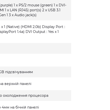
(purple) 1 x PS/2 mouse (green) 1 x DVI-
MI 1 x LAN (RJ45) port(s) 2 x USB 3.1
Gen 1 3 x Audio jack(s)
x 1 (Native) (HDMI 2.0b) Display Port :
isplayPort 1.4a) DVI Output : Yes x 1
GB підсвічуванням
на верхній панелі
го охолодження процесора
 4мм на бічній панелі