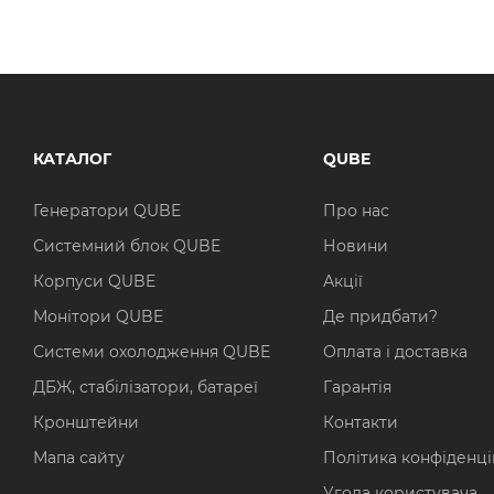
КАТАЛОГ
QUBE
Генератори QUBE
Про нас
Системний блок QUBE
Новини
Корпуси QUBE
Акції
Монітори QUBE
Де придбати?
Системи охолодження QUBE
Оплата і доставка
ДБЖ, стабілізатори, батареї
Гарантія
Кронштейни
Контакти
Мапа сайту
Політика конфіденці
Угода користувача