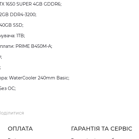
GTX 1650 SUPER 4GB GDDR6;
32GB DDR4-3200;
240GB SSD;
увача: 1TB;
плати: PRIME B450M-A;
;
;
а: WaterCooler 240mm Basic;
Без ОС;
оділитися
ОПЛАТА
ГАРАНТІЯ ТА СЕРВІС