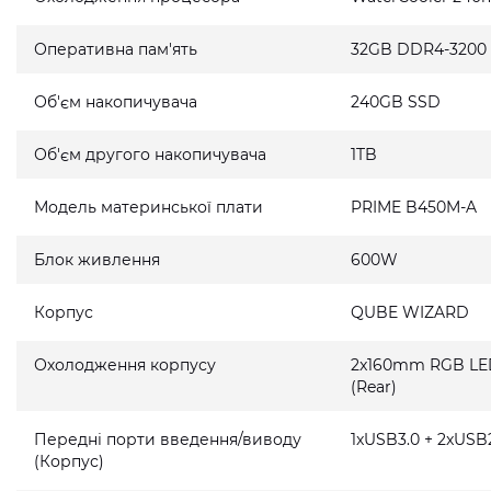
Оперативна пам'ять
32GB DDR4-3200
Об'єм накопичувача
240GB SSD
Об'єм другого накопичувача
1TB
Модель материнської плати
PRIME B450M-A
Блок живлення
600W
Корпус
QUBE WIZARD
Охолодження корпусу
2x160mm RGB LED 
(Rear)
Передні порти введення/виводу
1xUSB3.0 + 2xUSB2
(Корпус)