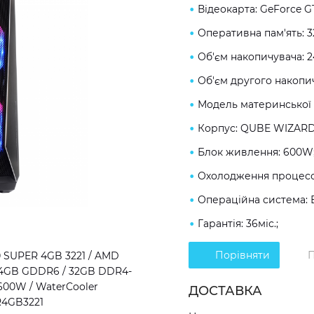
Відеокарта: GeForce 
Оперативна пам'ять: 
Об'єм накопичувача: 
Об'єм другого накопич
Модель материнської 
Корпус: QUBE WIZARD
Блок живлення: 600W
Охолодження процесор
Операційна система: 
Гарантія: 36міс.;
Порівняти
П
 SUPER 4GB 3221 / AMD
ER 4GB GDDR6 / 32GB DDR4-
600W / WaterCooler
ДОСТАВКА
R4GB3221