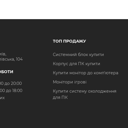
ТОП ПРОДАЖУ
иїв,
Системний блок купити
івська, 104
Корпус для ПК купити
ОБОТИ
Купити монітор до комп'ютера
Монітори ігрові
00 до 20:00
:00 до 18:00
Купити систему охолодження
для ПК
них