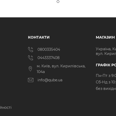
КОНТАКТИ
МАГАЗИН
Україна, К
0800335404
вул. Кирил
0443337408
ГРАФІК Р
м. Київ, вул. Кирилівська,
104а
Пн-Пт з 9:
info@qube.ua
Cб-Нд з 10
без вихід
йності