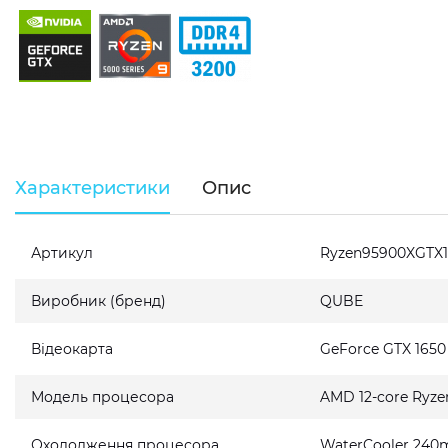
Характеристики
Опис
Артикул
Ryzen95900XGTX
Виробник (бренд)
QUBE
Відеокарта
GeForce GTX 165
Модель процесора
AMD 12-core Ryze
Охолодження процесора
WaterCooler 240