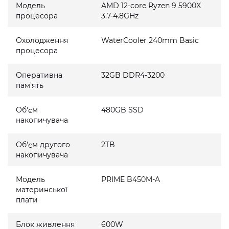
Модель
AMD 12-core Ryzen 9 5900X
процесора
3.7-4.8GHz
Охолодження
WaterCooler 240mm Basic
процесора
Оперативна
32GB DDR4-3200
пам'ять
Об'єм
480GB SSD
накопичувача
Об'єм другого
2TB
накопичувача
Модель
PRIME B450M-A
материнської
плати
Блок живлення
600W