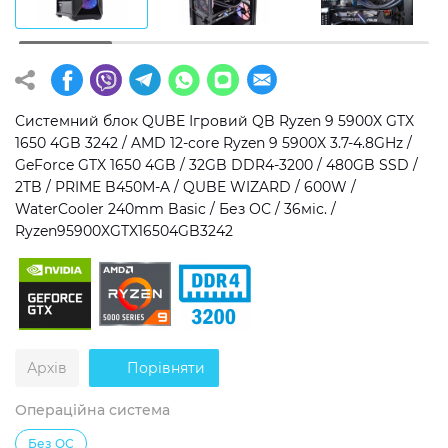
Операційна система
Тип накопичувача
Windows 11 Home
SSD
Windows 11 Pro
HDD
Системний блок QUBE Ігровий QB Ryzen 9 5900X GTX
1650 4GB 3242 / AMD 12-core Ryzen 9 5900X 3.7-4.8GHz /
Без ОС
SSD + HDD
GeForce GTX 1650 4GB / 32GB DDR4-3200 / 480GB SSD /
2TB / PRIME B450M-A / QUBE WIZARD / 600W /
Додатково
WaterCooler 240mm Basic / Без ОС / 36міс. /
Ryzen95900XGTX16504GB3242
RGB-підсвічування
Розблокований множник CPU
Надшвидкий M.2 SSD NVME
Архів
Порівняти
Операційна система
Без ОС