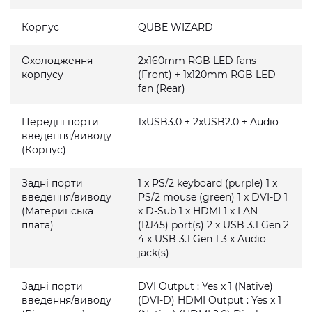
Корпус
QUBE WIZARD
Охолодження
2x160mm RGB LED fans
корпусу
(Front) + 1x120mm RGB LED
fan (Rear)
Передні порти
1xUSB3.0 + 2xUSB2.0 + Audio
введення/виводу
(Корпус)
Задні порти
1 x PS/2 keyboard (purple) 1 x
введення/виводу
PS/2 mouse (green) 1 x DVI-D 1
(Материнська
x D-Sub 1 x HDMI 1 x LAN
плата)
(RJ45) port(s) 2 x USB 3.1 Gen 2
4 x USB 3.1 Gen 1 3 x Audio
jack(s)
Задні порти
DVI Output : Yes x 1 (Native)
введення/виводу
(DVI-D) HDMI Output : Yes x 1