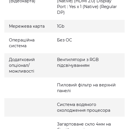
(Відеокарта)
(Native) (HDMI 2.0) Display
Port : Yes x 1 (Native) (Regular
DP)
Мережева карта
1Gb
Операційна
Без ОС
система
Додатковий
Вентилятори з RGB
опціонал/
підсвічуванням
можливості
Пиловий фільтр на верхній
панелі
Система водяного
охолодження процесора
Загартоване скло 4мм на