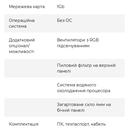
Мережева карта
1Gb
Операційна
Без ОС
система
Додатковий
Вентилятори з RGB
опціонал/
підсвічуванням
можливості
Пиловий фільтр на верхній
панелі
Система водяного
охолодження процесора
Загартоване скло 4мм на
бічній панелі
Комплектація
ПК, техпаспорт, кабель