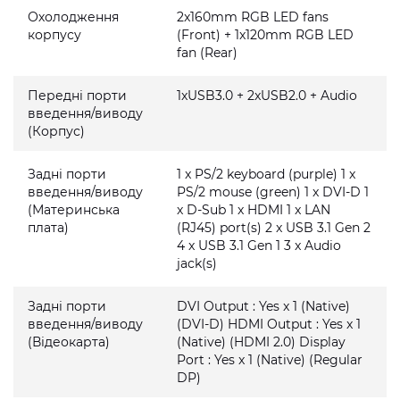
Охолодження
2x160mm RGB LED fans
корпусу
(Front) + 1x120mm RGB LED
fan (Rear)
Передні порти
1xUSB3.0 + 2xUSB2.0 + Audio
введення/виводу
(Корпус)
Задні порти
1 x PS/2 keyboard (purple) 1 x
введення/виводу
PS/2 mouse (green) 1 x DVI-D 1
(Материнська
x D-Sub 1 x HDMI 1 x LAN
плата)
(RJ45) port(s) 2 x USB 3.1 Gen 2
4 x USB 3.1 Gen 1 3 x Audio
jack(s)
Задні порти
DVI Output : Yes x 1 (Native)
введення/виводу
(DVI-D) HDMI Output : Yes x 1
(Відеокарта)
(Native) (HDMI 2.0) Display
Port : Yes x 1 (Native) (Regular
DP)