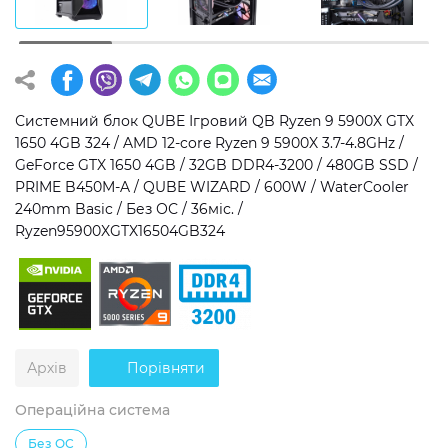
Операційна система
Тип накопичувача
Windows 11 Home
SSD
Windows 11 Pro
HDD
Системний блок QUBE Ігровий QB Ryzen 9 5900X GTX
1650 4GB 324 / AMD 12-core Ryzen 9 5900X 3.7-4.8GHz /
Без ОС
SSD + HDD
GeForce GTX 1650 4GB / 32GB DDR4-3200 / 480GB SSD /
PRIME B450M-A / QUBE WIZARD / 600W / WaterCooler
Додатково
240mm Basic / Без ОС / 36міс. /
Ryzen95900XGTX16504GB324
RGB-підсвічування
Розблокований множник CPU
Надшвидкий M.2 SSD NVME
Архів
Порівняти
Операційна система
Без ОС