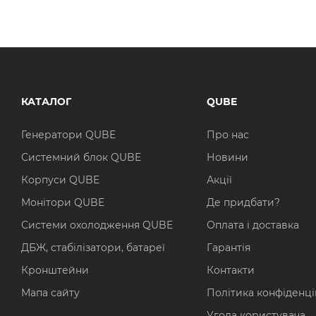
КАТАЛОГ
QUBE
Генератори QUBE
Про нас
Системний блок QUBE
Новини
Корпуси QUBE
Акції
Монітори QUBE
Де придбати?
Системи охолодження QUBE
Оплата і доставка
ДБЖ, стабілізатори, батареї
Гарантія
Кронштейни
Контакти
Мапа сайту
Політика конфіденці
Угода користувача