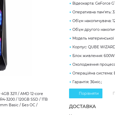
Відеокарта: GeForce G
Оперативна пам'ять: 
Об'єм накопичувача: 1
Об'єм другого накопич
Модель материнської 
Корпус: QUBE WIZARD
Блок живлення: 600W
Охолодження процесор
Операційна система: 
Гарантія: 36міс.;
Порівняти
П
4GB 3211 / AMD 12-core
R4-3200 / 120GB SSD / 1TB
mm Basic / Без ОС /
ДОСТАВКА