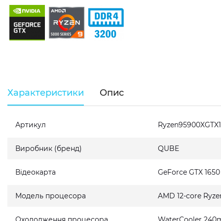
Характеристики
Опис
Артикул
Ryzen95900XGTX1
Виробник (бренд)
QUBE
Відеокарта
GeForce GTX 165
Модель процесора
AMD 12-core Ryze
Охолодження процесора
WaterCooler 240