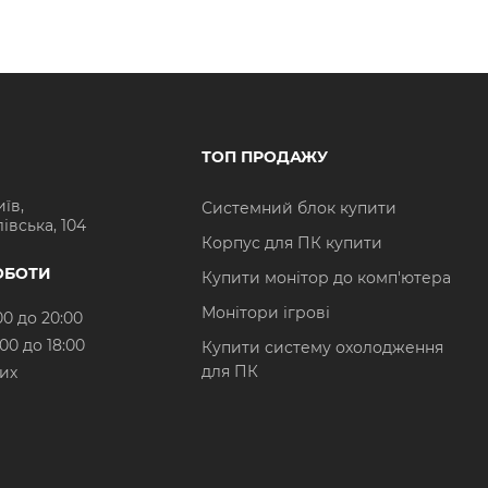
ТОП ПРОДАЖУ
иїв,
Системний блок купити
івська, 104
Корпус для ПК купити
ОБОТИ
Купити монітор до комп'ютера
Монітори ігрові
00 до 20:00
:00 до 18:00
Купити систему охолодження
для ПК
них