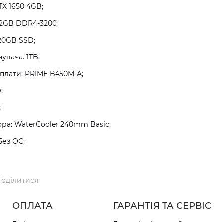
TX 1650 4GB;
32GB DDR4-3200;
20GB SSD;
увача: 1TB;
плати: PRIME B450M-A;
;
;
а: WaterCooler 240mm Basic;
Без ОС;
оділитися
ОПЛАТА
ГАРАНТІЯ ТА СЕРВІС