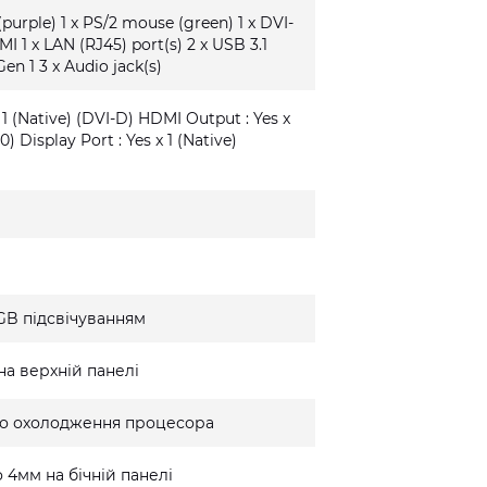
(purple) 1 x PS/2 mouse (green) 1 x DVI-
MI 1 x LAN (RJ45) port(s) 2 x USB 3.1
Gen 1 3 x Audio jack(s)
 1 (Native) (DVI-D) HDMI Output : Yes x
0) Display Port : Yes x 1 (Native)
GB підсвічуванням
на верхній панелі
го охолодження процесора
 4мм на бічній панелі