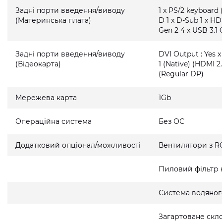
Задні порти введення/виводу
1 x PS/2 keyboard 
(Материнська плата)
D 1 x D-Sub 1 x HD
Gen 2 4 x USB 3.1 
Задні порти введення/виводу
DVI Output : Yes x
(Відеокарта)
1 (Native) (HDMI 2.
(Regular DP)
Мережева карта
1Gb
Операційна система
Без ОС
Додатковий опціонал/можливості
Вентилятори з R
Пиловий фільтр 
Система водяно
Загартоване скло