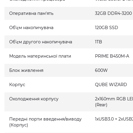
Оперативна пам'ять
32GB DDR4-3200
Об'єм накопичувача
120GB SSD
Об'єм другого накопичувача
1TB
Модель материнської плати
PRIME B450M-A
Блок живлення
600W
Корпус
QUBE WIZARD
Охолодження корпусу
2x160mm RGB LED 
(Rear)
Передні порти введення/виводу
1xUSB3.0 + 2xUSB2
(Корпус)