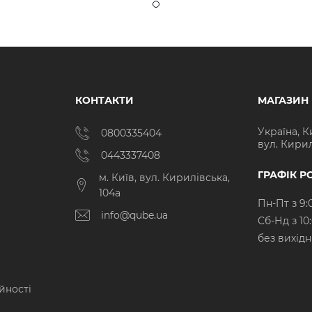
КОНТАКТИ
МАГАЗИН
Україна, К
0800335404
вул. Кирил
0443337408
ГРАФІК Р
м. Київ, вул. Кирилівська,
104а
Пн-Пт з 9:
info@qube.ua
Cб-Нд з 10
без вихід
йності