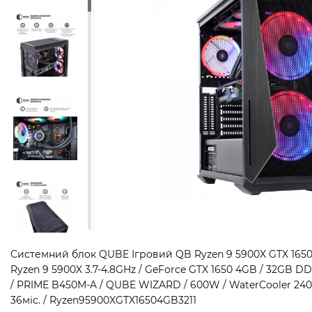
Системний блок QUBE Ігровий QB Ryzen 9 5900X GTX 1650 
Ryzen 9 5900X 3.7-4.8GHz / GeForce GTX 1650 4GB / 32GB DD
/ PRIME B450M-A / QUBE WIZARD / 600W / WaterCooler 240
36міс. / Ryzen95900XGTX16504GB3211