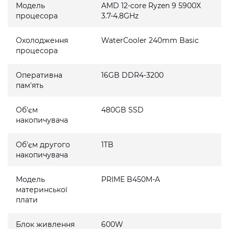
Модель
AMD 12-core Ryzen 9 5900X
процесора
3.7-4.8GHz
Охолодження
WaterCooler 240mm Basic
процесора
Оперативна
16GB DDR4-3200
пам'ять
Об'єм
480GB SSD
накопичувача
Об'єм другого
1TB
накопичувача
Модель
PRIME B450M-A
материнської
плати
Блок живлення
600W