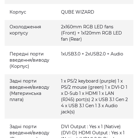
Корпус
QUBE WIZARD
Охолодження
2x160mm RGB LED fans
корпусу
(Front) + 1x120mm RGB LED
fan (Rear)
Передні порти
1xUSB3.0 + 2xUSB2.0 + Audio
введення/виводу
(Корпус)
Задні порти
1 x PS/2 keyboard (purple) 1 x
введення/виводу
PS/2 mouse (green) 1 x DVI-D 1
(Материнська
x D-Sub 1 x HDMI 1 x LAN
плата)
(RJ45) port(s) 2 x USB 3.1 Gen 2
4 x USB 3.1 Gen 1 3 x Audio
jack(s)
Задні порти
DVI Output : Yes x 1 (Native)
введення/виводу
(DVI-D) HDMI Output : Yes x 1