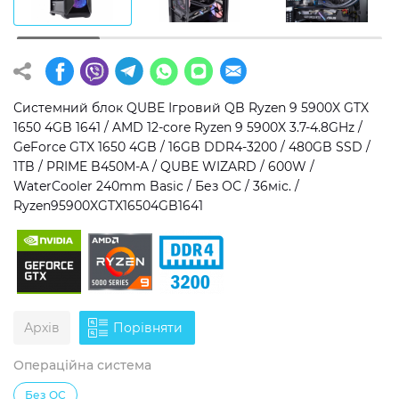
Операційна система
Тип накопичувача
Windows 11 Home
SSD
Windows 11 Pro
HDD
Системний блок QUBE Ігровий QB Ryzen 9 5900X GTX
1650 4GB 1641 / AMD 12-core Ryzen 9 5900X 3.7-4.8GHz /
Без ОС
SSD + HDD
GeForce GTX 1650 4GB / 16GB DDR4-3200 / 480GB SSD /
1TB / PRIME B450M-A / QUBE WIZARD / 600W /
Додатково
WaterCooler 240mm Basic / Без ОС / 36міс. /
Ryzen95900XGTX16504GB1641
RGB-підсвічування
Розблокований множник CPU
Надшвидкий M.2 SSD NVME
Архів
Порівняти
Операційна система
Без ОС