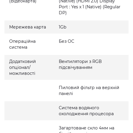
(Відеокарта)
(Native) (HDMI 2.0) Display
Port : Yes x 1 (Native) (Regular
DP)
Мережева карта
1Gb
Операційна
Без ОС
система
Додатковий
Вентилятори з RGB
опціонал/
підсвічуванням
можливості
Пиловий фільтр на верхній
панелі
Система водяного
охолодження процесора
Загартоване скло 4мм на