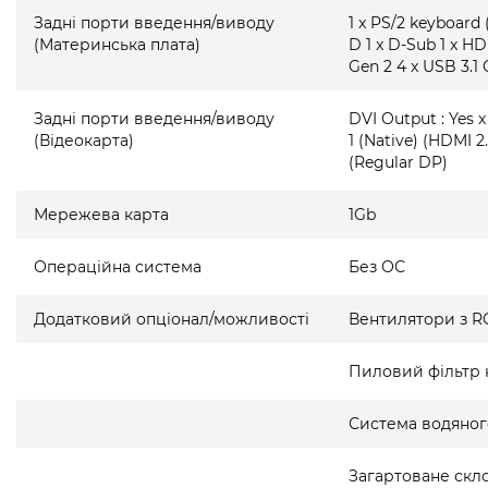
Задні порти введення/виводу
1 x PS/2 keyboard 
(Материнська плата)
D 1 x D-Sub 1 x HD
Gen 2 4 x USB 3.1 
Задні порти введення/виводу
DVI Output : Yes x
(Відеокарта)
1 (Native) (HDMI 2.
(Regular DP)
Мережева карта
1Gb
Операційна система
Без ОС
Додатковий опціонал/можливості
Вентилятори з R
Пиловий фільтр 
Система водяно
Загартоване скло