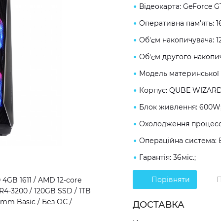
Відеокарта: GeForce G
Оперативна пам'ять: 
Об'єм накопичувача: 1
Об'єм другого накопич
Модель материнської 
Корпус: QUBE WIZARD
Блок живлення: 600W
Охолодження процесор
Операційна система: 
Гарантія: 36міс.;
Порівняти
П
GB 1611 / AMD 12-core
R4-3200 / 120GB SSD / 1TB
mm Basic / Без ОС /
ДОСТАВКА