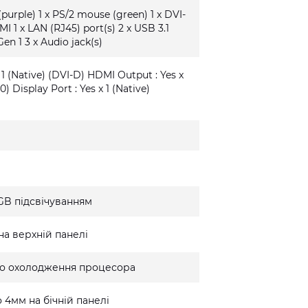
(purple) 1 x PS/2 mouse (green) 1 x DVI-
MI 1 x LAN (RJ45) port(s) 2 x USB 3.1
Gen 1 3 x Audio jack(s)
 1 (Native) (DVI-D) HDMI Output : Yes x
0) Display Port : Yes x 1 (Native)
GB підсвічуванням
на верхній панелі
го охолодження процесора
 4мм на бічній панелі