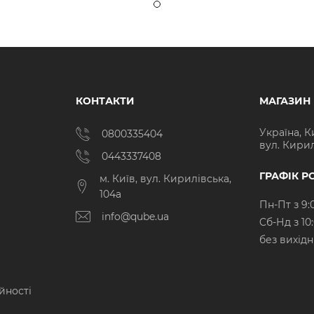
КОНТАКТИ
МАГАЗИН
Україна, К
0800335404
вул. Кирил
0443337408
ГРАФІК Р
м. Київ, вул. Кирилівська,
104а
Пн-Пт з 9:
info@qube.ua
Cб-Нд з 10
без вихід
йності