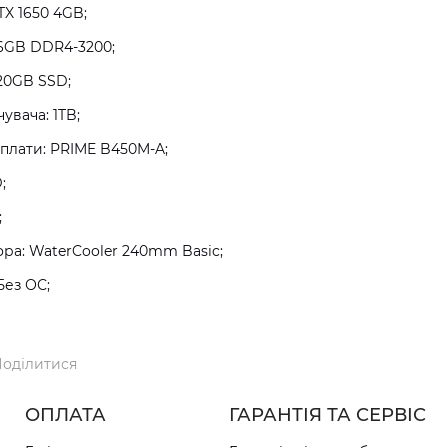
TX 1650 4GB;
16GB DDR4-3200;
20GB SSD;
увача: 1TB;
плати: PRIME B450M-A;
;
;
а: WaterCooler 240mm Basic;
Без ОС;
оділитися
ОПЛАТА
ГАРАНТІЯ ТА СЕРВІС