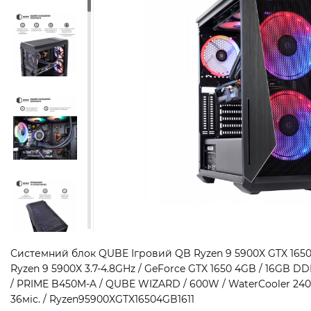
Системний блок QUBE Ігровий QB Ryzen 9 5900X GTX 1650 4
Ryzen 9 5900X 3.7-4.8GHz / GeForce GTX 1650 4GB / 16GB DD
/ PRIME B450M-A / QUBE WIZARD / 600W / WaterCooler 240
36міс. / Ryzen95900XGTX16504GB1611