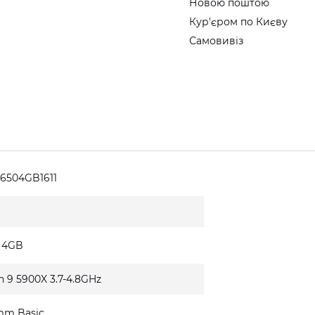
Новою поштою
Кур'єром по Києву
Самовивіз
6504GB1611
0 4GB
n 9 5900X 3.7-4.8GHz
mm Basic