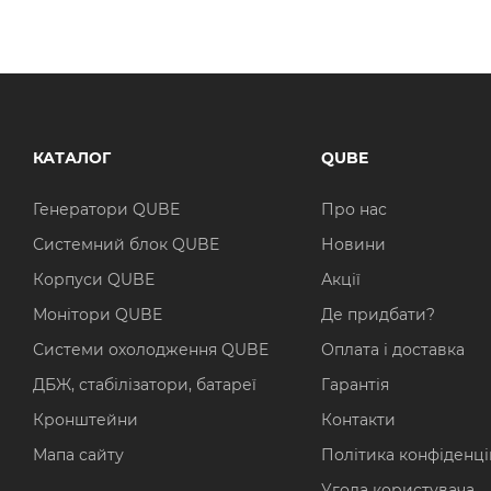
КАТАЛОГ
QUBE
Генератори QUBE
Про нас
Системний блок QUBE
Новини
Корпуси QUBE
Акції
Монітори QUBE
Де придбати?
Системи охолодження QUBE
Оплата і доставка
ДБЖ, стабілізатори, батареї
Гарантія
Кронштейни
Контакти
Мапа сайту
Політика конфіденці
Угода користувача