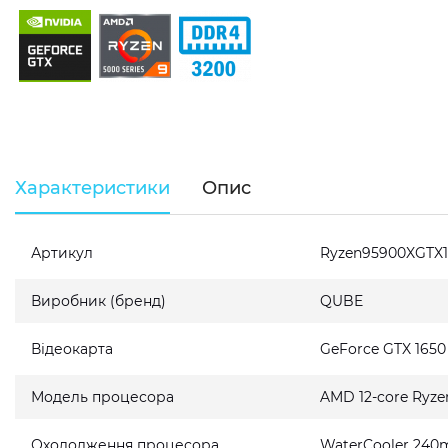
Характеристики
Опис
Артикул
Ryzen95900XGTX1
Виробник (бренд)
QUBE
Відеокарта
GeForce GTX 165
Модель процесора
AMD 12-core Ryze
Охолодження процесора
WaterCooler 240