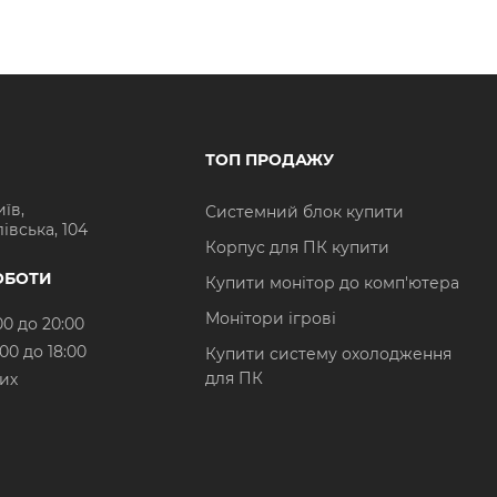
ТОП ПРОДАЖУ
иїв,
Системний блок купити
івська, 104
Корпус для ПК купити
ОБОТИ
Купити монітор до комп'ютера
Монітори ігрові
00 до 20:00
:00 до 18:00
Купити систему охолодження
для ПК
них