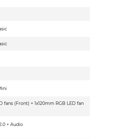
sic
sic
ini
fans (Front) + 1x120mm RGB LED fan
.0 + Audio