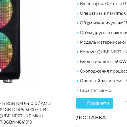
Відеокарта: GeForce R
Оперативна пам'ять: 
Об'єм накопичувача: 1
Об'єм другого накопич
Модель материнської 
Корпус: QUBE NEPTUNE
Блок живлення: 600W
Охолодження процесо
Операційна система: 
Гарантія: 36міс.;
Порівняти
П
 Ti 8GB NM 641010 / AMD
/ 64GB DDR5-6000 / 1TB
 QUBE NEPTUNE Mini /
ДОСТАВКА
60TI8GBNM641010