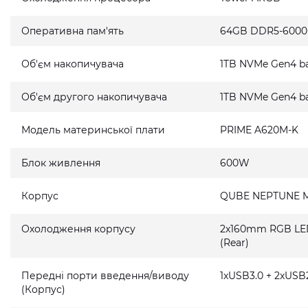
Оперативна пам'ять
64GB DDR5-6000
Об'єм накопичувача
1TB NVMe Gen4 ba
Об'єм другого накопичувача
1TB NVMe Gen4 ba
Модель материнської плати
PRIME A620M-K
Блок живлення
600W
Корпус
QUBE NEPTUNE M
Охолодження корпусу
2x160mm RGB LED 
(Rear)
Передні порти введення/виводу
1xUSB3.0 + 2xUSB2
(Корпус)