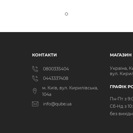
КОНТАКТИ
МАГАЗИН
Україна, К
0800335404
вул. Кирил
0443337408
ГРАФІК Р
м. Київ, вул. Кирилівська,
104а
Пн-Пт з 9:
info@qube.ua
Cб-Нд з 10
без вихід