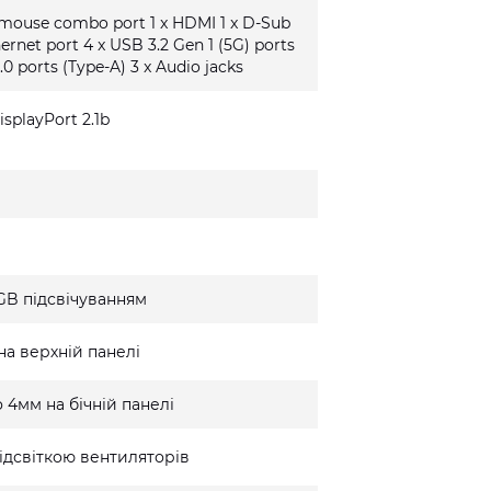
/mouse combo port 1 x HDMI 1 x D-Sub
hernet port 4 x USB 3.2 Gen 1 (5G) ports
.0 ports (Type-A) 3 x Audio jacks
isplayPort 2.1b
GB підсвічуванням
на верхній панелі
 4мм на бічній панелі
ідсвіткою вентиляторів