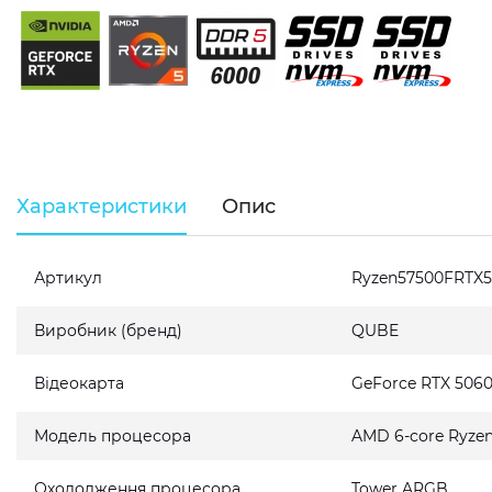
Характеристики
Опис
Артикул
Ryzen57500FRTX
Виробник (бренд)
QUBE
Відеокарта
GeForce RTX 5060
Модель процесора
AMD 6-core Ryzen
Охолодження процесора
Tower ARGB