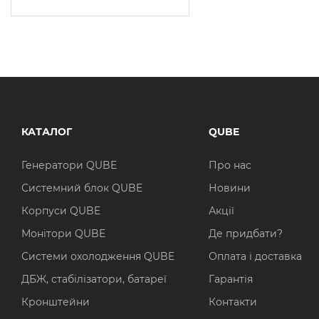
КАТАЛОГ
QUBE
Генератори QUBE
Про нас
Системний блок QUBE
Новини
Корпуси QUBE
Акції
Монітори QUBE
Де придбати?
Системи охолодження QUBE
Оплата і доставка
ДБЖ, стабілізатори, батареї
Гарантія
Кронштейни
Контакти