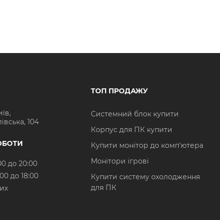
ТОП ПРОДАЖУ
иїв,
Системний блок купити
івська, 104
Корпус для ПК купити
ОБОТИ
Купити монітор до комп'ютера
Монітори ігрові
00 до 20:00
:00 до 18:00
Купити систему охолодження
для ПК
них