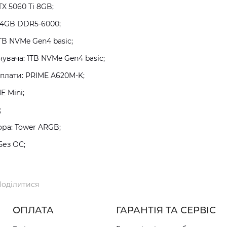
TX 5060 Ti 8GB;
64GB DDR5-6000;
TB NVMe Gen4 basic;
увача: 1TB NVMe Gen4 basic;
плати: PRIME A620M-K;
 Mini;
;
ра: Tower ARGB;
Без ОС;
оділитися
ОПЛАТА
ГАРАНТІЯ ТА СЕРВІС