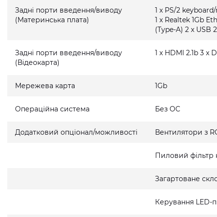
Задні порти введення/виводу
1 x PS/2 keyboard
(Материнська плата)
1 x Realtek 1Gb Et
(Type-A) 2 x USB 2
Задні порти введення/виводу
1 x HDMI 2.1b 3 x D
(Відеокарта)
Мережева карта
1Gb
Операційна система
Без ОС
Додатковий опціонал/можливості
Вентилятори з R
Пиловий фільтр 
Загартоване скло
Керування LED-п