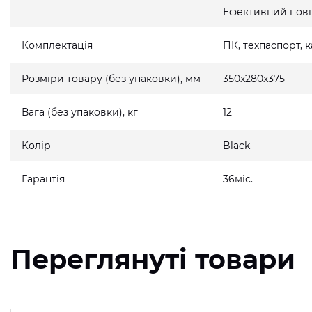
Ефективний пові
Комплектація
ПК, техпаспорт,
Розміри товару (без упаковки), мм
350x280x375
Вага (без упаковки), кг
12
Колір
Black
Гарантія
36міс.
Переглянуті товари