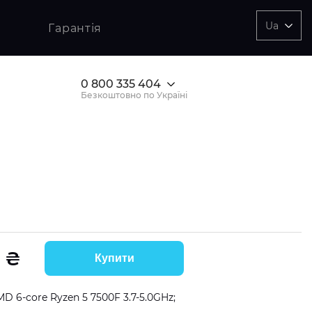
Ua
Гарантія
п запуску
рія процесора
стота оновлення
датковий опціонал/
жливості
ектричний стартер
D Ryzen™ 5
4Hz
0 800 335 404
нкція холодного старту
D Ryzen™ 7
Безкоштовно по Україні
кропроцесорне
el® Core™ i3
равління
el® Core™ i5
датково
B-підсвічування
зблокований множник
U
₴
Купити
дшвидкий M.2 SSD
ME
 6-core Ryzen 5 7500F 3.7-5.0GHz;