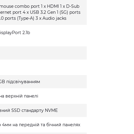
/mouse combo port 1 x HDMI 1 x D-Sub
hernet port 4 x USB 3.2 Gen 1 (5G) ports
.0 ports (Type-A) 3 x Audio jacks
isplayPort 2.1b
GB підсвічуванням
на верхній панелі
вний SSD стандарту NVME
 4мм на передній та бічний панелях