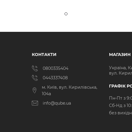
КОНТАКТИ
МАГАЗИН
Україна, К
0800335404
вул. Кирил
0443337408
ГРАФІК Р
м. Київ, вул. Кирилівська,
104а
Пн-Пт з 9:
info@qube.ua
Cб-Нд з 10
без вихід