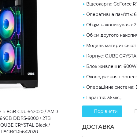
Відеокарта: GeForce R
Оперативна пам'ять: 
Об'єм накопичувача: 2
Об'єм другого накопич
Модель материнської 
Корпус: QUBE CRYSTAL
Блок живлення: 600W
Охолодження процесо
Операційна система: 
Гарантія: 36міс.;
Порівняти
П
 Ti 8GB CRb 642020 / AMD
 / 64GB DDR5-6000 / 2TB
 QUBE CRYSTAL Black /
ДОСТАВКА
60TI8GBCRb642020