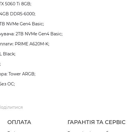
TX 5060 Ti 8GB;
64GB DDR5-6000;
TB NVMe Gen4 Basic;
увача: 2TB NVMe Gen4 Basic;
плати: PRIME A620M-K;
 Black;
;
ра: Tower ARGB;
Без ОС;
оділитися
ОПЛАТА
ГАРАНТІЯ ТА СЕРВІС