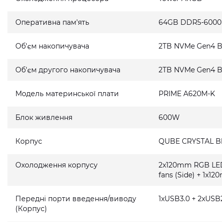
Оперативна пам'ять
64GB DDR5-6000
Об'єм накопичувача
2TB NVMe Gen4 B
Об'єм другого накопичувача
2TB NVMe Gen4 B
Модель материнської плати
PRIME A620M-K
Блок живлення
600W
Корпус
QUBE CRYSTAL B
Охолодження корпусу
2x120mm RGB LED
fans (Side) + 1x1
Передні порти введення/виводу
1xUSB3.0 + 2xUSB2
(Корпус)