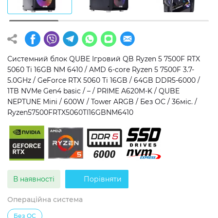
Операційна система
Тип накопичувача
Windows 11 Home
SSD
Windows 11 Pro
HDD
Системний блок QUBE Ігровий QB Ryzen 5 7500F RTX
5060 Ti 16GB NM 6410 / AMD 6-core Ryzen 5 7500F 3.7-
Без ОС
SSD + HDD
5.0GHz / GeForce RTX 5060 Ti 16GB / 64GB DDR5-6000 /
1TB NVMe Gen4 basic / – / PRIME A620M-K / QUBE
Додатково
NEPTUNE Mini / 600W / Tower ARGB / Без ОС / 36міс. /
Ryzen57500FRTX5060TI16GBNM6410
RGB-підсвічування
Розблокований множник CPU
Надшвидкий M.2 SSD NVME
В наявності
Порівняти
Операційна система
Без ОС