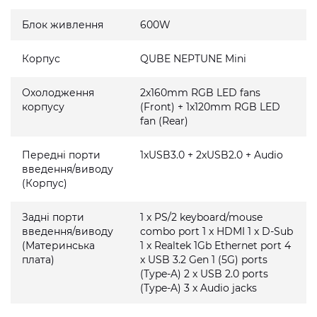
Блок живлення
600W
Корпус
QUBE NEPTUNE Mini
Охолодження
2x160mm RGB LED fans
корпусу
(Front) + 1x120mm RGB LED
fan (Rear)
Передні порти
1xUSB3.0 + 2xUSB2.0 + Audio
введення/виводу
(Корпус)
Задні порти
1 x PS/2 keyboard/mouse
введення/виводу
combo port 1 x HDMI 1 x D-Sub
(Материнська
1 x Realtek 1Gb Ethernet port 4
плата)
x USB 3.2 Gen 1 (5G) ports
(Type-A) 2 x USB 2.0 ports
(Type-A) 3 x Audio jacks