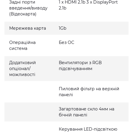
Задні порти
1 x HDMI 2.1b 3 x DisplayPort
введення/виводу
2.1b
(Відеокарта)
Мережева карта
1Gb
Операційна
Без ОС
система
Додатковий
Вентилятори з RGB
опціонал/
підсвічуванням
можливості
Пиловий фільтр на верхній
панелі
Загартоване скло 4мм на
бічній панелі
Керування LED-підсвіткою