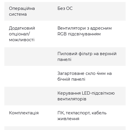
Операційна
Без ОС
система
Додатковий
Вентилятори з адресним
опціонал/
RGB підсвічуванням
можливості
Пиловий фільтр на верхній
панелі
Загартоване скло 4мм на
бічній панелі
Керування LED-підсвіткою
вентиляторів
Комплектація
ПК, техпаспорт, кабель
живлення