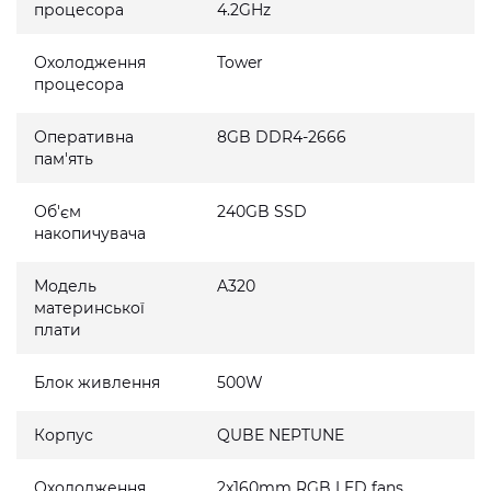
процесора
4.2GHz
Охолодження
Tower
процесора
Оперативна
8GB DDR4-2666
пам'ять
Об'єм
240GB SSD
накопичувача
Модель
A320
материнської
плати
Блок живлення
500W
Корпус
QUBE NEPTUNE
Охолодження
2x160mm RGB LED fans