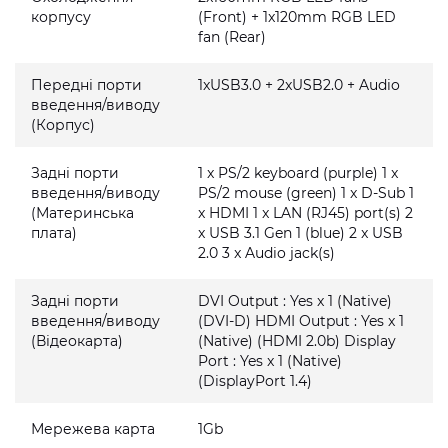
корпусу
(Front) + 1x120mm RGB LED
fan (Rear)
Передні порти
1xUSB3.0 + 2xUSB2.0 + Audio
введення/виводу
(Корпус)
Задні порти
1 x PS/2 keyboard (purple) 1 x
введення/виводу
PS/2 mouse (green) 1 x D-Sub 1
(Материнська
x HDMI 1 x LAN (RJ45) port(s) 2
плата)
x USB 3.1 Gen 1 (blue) 2 x USB
2.0 3 x Audio jack(s)
Задні порти
DVI Output : Yes x 1 (Native)
введення/виводу
(DVI-D) HDMI Output : Yes x 1
(Відеокарта)
(Native) (HDMI 2.0b) Display
Port : Yes x 1 (Native)
(DisplayPort 1.4)
Мережева карта
1Gb