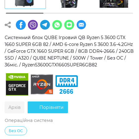
Операційна система
Тип накопичувача
Windows 11 Home
SSD
Windows 11 Pro
HDD
Системний блок QUBE Ігровий QB Ryzen 5 3600 GTX
1660 SUPER 6GB 82 / AMD 6-core Ryzen 5 3600 3.6-4.2GHz
Без ОС
SSD + HDD
/ GeForce GTX 1660 SUPER 6GB / 8GB DDR4-2666 / 240GB
SSD / A320 / QUBE NEPTUNE / 500W / Tower / Без ОС /
Додатково
36міс. / Ryzen53600GTX1660SUPER6GB82
RGB-підсвічування
Розблокований множник CPU
Надшвидкий M.2 SSD NVME
Архів
Порівняти
Операційна система
Без ОС