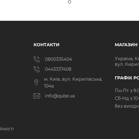
КОНТАКТИ
МАГАЗИН
Україна, К
0800335404
вул. Кирил
0443337408
ГРАФІК Р
м. Київ, вул. Кирилівська,
104а
Пн-Пт з 9:
info@qube.ua
Cб-Нд з 10
без вихід
йності