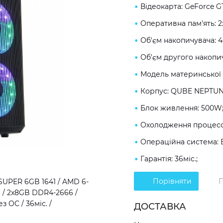
Відеокарта: GeForce G
Оперативна пам'ять: 
Об'єм накопичувача: 
Об'єм другого накопич
Модель материнської 
Корпус: QUBE NEPTUN
Блок живлення: 500W
Охолодження процесор
Операційна система: 
Гарантія: 36міс.;
Порівняти
П
SUPER 6GB 1641 / AMD 6-
B / 2x8GB DDR4-2666 /
 ОС / 36міс. /
ДОСТАВКА