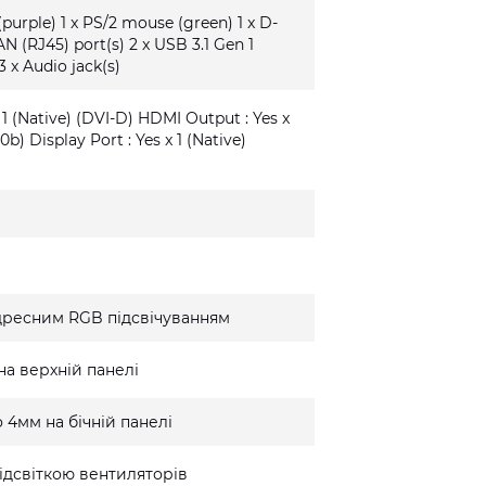
(purple) 1 x PS/2 mouse (green) 1 x D-
AN (RJ45) port(s) 2 x USB 3.1 Gen 1
3 x Audio jack(s)
 1 (Native) (DVI-D) HDMI Output : Yes x
0b) Display Port : Yes x 1 (Native)
дресним RGB підсвічуванням
на верхній панелі
 4мм на бічній панелі
ідсвіткою вентиляторів