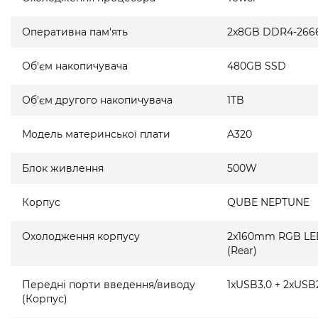
Оперативна пам'ять
2x8GB DDR4-266
Об'єм накопичувача
480GB SSD
Об'єм другого накопичувача
1TB
Модель материнської плати
A320
Блок живлення
500W
Корпус
QUBE NEPTUNE
Охолодження корпусу
2x160mm RGB LED 
(Rear)
Передні порти введення/виводу
1xUSB3.0 + 2xUSB2
(Корпус)