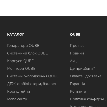
КАТАЛОГ
QUBE
Генератори QUBE
Про нас
Системний блок QUBE
Новини
Корпуси QUBE
Акції
Монітори QUBE
Де придбати?
Системи охолодження QUBE
Оплата і доставка
ДБЖ, стабілізатори, батареї
Гарантія
Кронштейни
Контакти
Мапа сайту
Політика конфіденці
Угода користувача