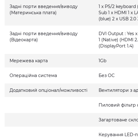
Задні порти введення/виводу
1 x PS/2 keyboard 
(Материнська плата)
Sub 1 x HDMI 1 x L
(blue) 2 x USB 2.0 
Задні порти введення/виводу
DVI Output : Yes x
(Відеокарта)
1 (Native) (HDMI 2.
(DisplayPort 1.4)
Мережева карта
1Gb
Операційна система
Без ОС
Додатковий опціонал/можливості
Вентилятори з а
Пиловий фільтр 
Загартоване скло
Керування LED-п