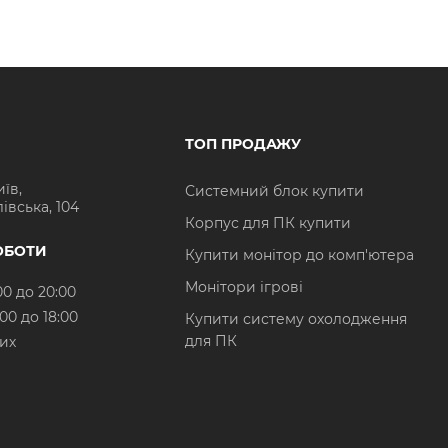
ТОП ПРОДАЖУ
иїв,
Системний блок купити
івська, 104
Корпус для ПК купити
ОБОТИ
Купити монітор до комп'ютера
Монітори ігрові
00 до 20:00
:00 до 18:00
Купити систему охолодження
для ПК
них