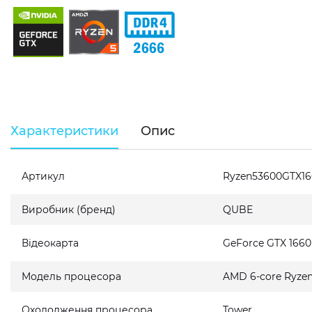
Характеристики
Опис
Артикул
Ryzen53600GTX1
Виробник (бренд)
QUBE
Відеокарта
GeForce GTX 166
Модель процесора
AMD 6-core Ryzen
Охолодження процесора
Tower