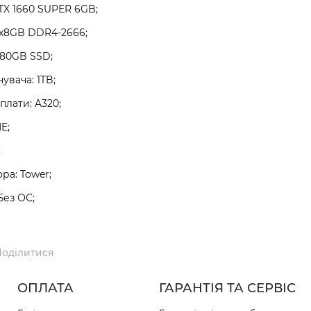
TX 1660 SUPER 6GB;
2x8GB DDR4-2666;
480GB SSD;
увача: 1TB;
плати: A320;
E;
;
а: Tower;
Без ОС;
оділитися
ОПЛАТА
ГАРАНТІЯ ТА СЕРВІС