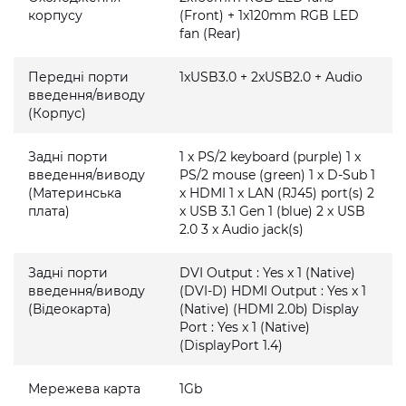
корпусу
(Front) + 1x120mm RGB LED
fan (Rear)
Передні порти
1xUSB3.0 + 2xUSB2.0 + Audio
введення/виводу
(Корпус)
Задні порти
1 x PS/2 keyboard (purple) 1 x
введення/виводу
PS/2 mouse (green) 1 x D-Sub 1
(Материнська
x HDMI 1 x LAN (RJ45) port(s) 2
плата)
x USB 3.1 Gen 1 (blue) 2 x USB
2.0 3 x Audio jack(s)
Задні порти
DVI Output : Yes x 1 (Native)
введення/виводу
(DVI-D) HDMI Output : Yes x 1
(Відеокарта)
(Native) (HDMI 2.0b) Display
Port : Yes x 1 (Native)
(DisplayPort 1.4)
Мережева карта
1Gb