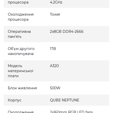
процесора
4.2GHz
Охолодження
Tower
процесора
Оперативна
2x8GB DDR4-2666
пам'ять
Об'єм другого
1TB
накопичувача
Модель
A320
материнської
плати
Блок живлення
500W
Корпус
QUBE NEPTUNE
Охолодження
2x160mm RGB LED fans