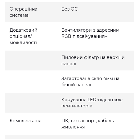
Операційна
Без ОС
система
Додатковий
Вентилятори з адресним
опціонал/
RGB підсвічуванням
можливості
Пиловий фільтр на верхній
панелі
Загартоване скло 4мм на
бічній панелі
Керування LED-підсвіткою
вентиляторів
Комплектація
ПК, техпаспорт, кабель
живлення