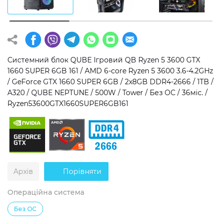
Операційна система
Тип накопичувача
Windows 11 Home
SSD
Windows 11 Pro
HDD
Системний блок QUBE Ігровий QB Ryzen 5 3600 GTX
1660 SUPER 6GB 161 / AMD 6-core Ryzen 5 3600 3.6-4.2GHz
Без ОС
SSD + HDD
/ GeForce GTX 1660 SUPER 6GB / 2x8GB DDR4-2666 / 1TB /
A320 / QUBE NEPTUNE / 500W / Tower / Без ОС / 36міс. /
Додатково
Ryzen53600GTX1660SUPER6GB161
RGB-підсвічування
Розблокований множник CPU
Надшвидкий M.2 SSD NVME
Архів
Порівняти
Операційна система
Без ОС