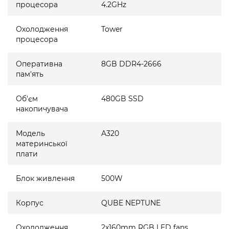
процесора
4.2GHz
Охолодження
Tower
процесора
Оперативна
8GB DDR4-2666
пам'ять
Об'єм
480GB SSD
накопичувача
Модель
A320
материнської
плати
Блок живлення
500W
Корпус
QUBE NEPTUNE
Охолодження
2x160mm RGB LED fans