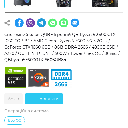
Операційна система
Тип накопичувача
Windows 11 Home
SSD
Windows 11 Pro
HDD
Системний блок QUBE Ігровий QB Ryzen 5 3600 GTX
1660 6GB 84 / AMD 6-core Ryzen 5 3600 3.6-4.2GHz /
Без ОС
SSD + HDD
GeForce GTX 1660 6GB / 8GB DDR4-2666 / 480GB SSD /
A320 / QUBE NEPTUNE / 500W / Tower / Без ОС / 36міс. /
Додатково
QBRyzen53600GTX16606GB84
RGB-підсвічування
Розблокований множник CPU
Надшвидкий M.2 SSD NVME
Архів
Порівняти
Операційна система
Без ОС