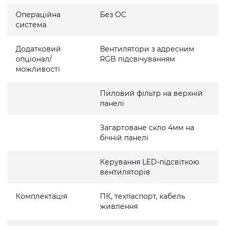
Операційна
Без ОС
система
Додатковий
Вентилятори з адресним
опціонал/
RGB підсвічуванням
можливості
Пиловий фільтр на верхній
панелі
Загартоване скло 4мм на
бічній панелі
Керування LED-підсвіткою
вентиляторів
Комплектація
ПК, техпаспорт, кабель
живлення