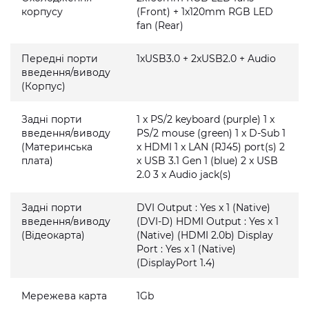
корпусу
(Front) + 1x120mm RGB LED
fan (Rear)
Передні порти
1xUSB3.0 + 2xUSB2.0 + Audio
введення/виводу
(Корпус)
Задні порти
1 x PS/2 keyboard (purple) 1 x
введення/виводу
PS/2 mouse (green) 1 x D-Sub 1
(Материнська
x HDMI 1 x LAN (RJ45) port(s) 2
плата)
x USB 3.1 Gen 1 (blue) 2 x USB
2.0 3 x Audio jack(s)
Задні порти
DVI Output : Yes x 1 (Native)
введення/виводу
(DVI-D) HDMI Output : Yes x 1
(Відеокарта)
(Native) (HDMI 2.0b) Display
Port : Yes x 1 (Native)
(DisplayPort 1.4)
Мережева карта
1Gb