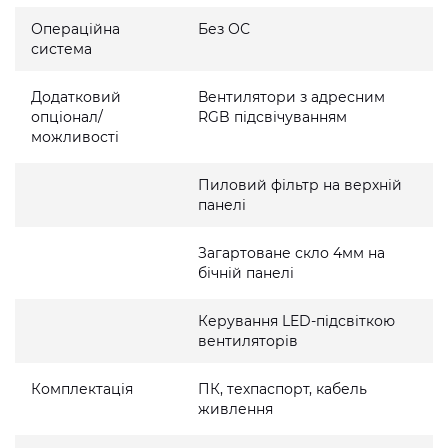
Операційна
Без ОС
система
Додатковий
Вентилятори з адресним
опціонал/
RGB підсвічуванням
можливості
Пиловий фільтр на верхній
панелі
Загартоване скло 4мм на
бічній панелі
Керування LED-підсвіткою
вентиляторів
Комплектація
ПК, техпаспорт, кабель
живлення