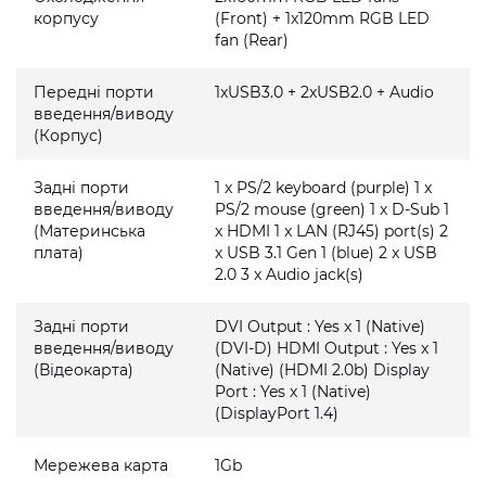
корпусу
(Front) + 1x120mm RGB LED
fan (Rear)
Передні порти
1xUSB3.0 + 2xUSB2.0 + Audio
введення/виводу
(Корпус)
Задні порти
1 x PS/2 keyboard (purple) 1 x
введення/виводу
PS/2 mouse (green) 1 x D-Sub 1
(Материнська
x HDMI 1 x LAN (RJ45) port(s) 2
плата)
x USB 3.1 Gen 1 (blue) 2 x USB
2.0 3 x Audio jack(s)
Задні порти
DVI Output : Yes x 1 (Native)
введення/виводу
(DVI-D) HDMI Output : Yes x 1
(Відеокарта)
(Native) (HDMI 2.0b) Display
Port : Yes x 1 (Native)
(DisplayPort 1.4)
Мережева карта
1Gb