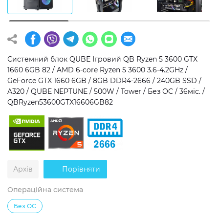
Операційна система
Тип накопичувача
Windows 11 Home
SSD
Windows 11 Pro
HDD
Системний блок QUBE Ігровий QB Ryzen 5 3600 GTX
1660 6GB 82 / AMD 6-core Ryzen 5 3600 3.6-4.2GHz /
Без ОС
SSD + HDD
GeForce GTX 1660 6GB / 8GB DDR4-2666 / 240GB SSD /
A320 / QUBE NEPTUNE / 500W / Tower / Без ОС / 36міс. /
Додатково
QBRyzen53600GTX16606GB82
RGB-підсвічування
Розблокований множник CPU
Надшвидкий M.2 SSD NVME
Архів
Порівняти
Операційна система
Без ОС