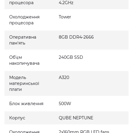
процесора
4.2GHz
Охолодження
Tower
процесора
Оперативна
8GB DDR4-2666
пам'ять
Об'єм
240GB SSD
накопичувача
Модель
A320
материнської
плати
Блок живлення
500W
Корпус
QUBE NEPTUNE
Охолодження
2x160mm RGB LED fans