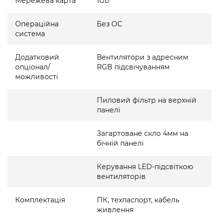
Мережева карта
1Gb
Операційна
Без ОС
система
Додатковий
Вентилятори з адресним
опціонал/
RGB підсвічуванням
можливості
Пиловий фільтр на верхній
панелі
Загартоване скло 4мм на
бічній панелі
Керування LED-підсвіткою
вентиляторів
Комплектація
ПК, техпаспорт, кабель
живлення