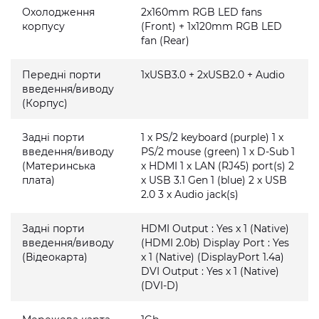
Охолодження
2x160mm RGB LED fans
корпусу
(Front) + 1x120mm RGB LED
fan (Rear)
Передні порти
1xUSB3.0 + 2xUSB2.0 + Audio
введення/виводу
(Корпус)
Задні порти
1 x PS/2 keyboard (purple) 1 x
введення/виводу
PS/2 mouse (green) 1 x D-Sub 1
(Материнська
x HDMI 1 x LAN (RJ45) port(s) 2
плата)
x USB 3.1 Gen 1 (blue) 2 x USB
2.0 3 x Audio jack(s)
Задні порти
HDMI Output : Yes x 1 (Native)
введення/виводу
(HDMI 2.0b) Display Port : Yes
(Відеокарта)
x 1 (Native) (DisplayPort 1.4a)
DVI Output : Yes x 1 (Native)
(DVI-D)