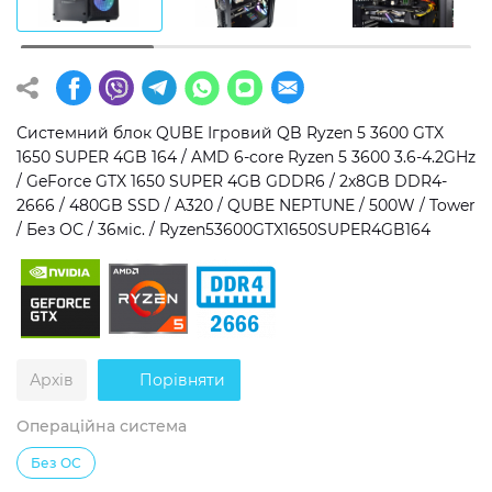
Операційна система
Тип накопичувача
Windows 11 Home
SSD
Windows 11 Pro
HDD
Системний блок QUBE Ігровий QB Ryzen 5 3600 GTX
1650 SUPER 4GB 164 / AMD 6-core Ryzen 5 3600 3.6-4.2GHz
Без ОС
SSD + HDD
/ GeForce GTX 1650 SUPER 4GB GDDR6 / 2x8GB DDR4-
2666 / 480GB SSD / A320 / QUBE NEPTUNE / 500W / Tower
Додатково
/ Без ОС / 36міс. / Ryzen53600GTX1650SUPER4GB164
RGB-підсвічування
Розблокований множник CPU
Надшвидкий M.2 SSD NVME
Архів
Порівняти
Операційна система
Без ОС