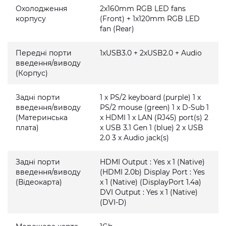
Охолодження
2x160mm RGB LED fans
корпусу
(Front) + 1x120mm RGB LED
fan (Rear)
Передні порти
1xUSB3.0 + 2xUSB2.0 + Audio
введення/виводу
(Корпус)
Задні порти
1 x PS/2 keyboard (purple) 1 x
введення/виводу
PS/2 mouse (green) 1 x D-Sub 1
(Материнська
x HDMI 1 x LAN (RJ45) port(s) 2
плата)
x USB 3.1 Gen 1 (blue) 2 x USB
2.0 3 x Audio jack(s)
Задні порти
HDMI Output : Yes x 1 (Native)
введення/виводу
(HDMI 2.0b) Display Port : Yes
(Відеокарта)
x 1 (Native) (DisplayPort 1.4a)
DVI Output : Yes x 1 (Native)
(DVI-D)