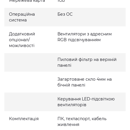
Мережева карта
1Gb
Операційна
Без ОС
система
Додатковий
Вентилятори з адресним
опціонал/
RGB підсвічуванням
можливості
Пиловий фільтр на верхній
панелі
Загартоване скло 4мм на
бічній панелі
Керування LED-підсвіткою
вентиляторів
Комплектація
ПК, техпаспорт, кабель
живлення