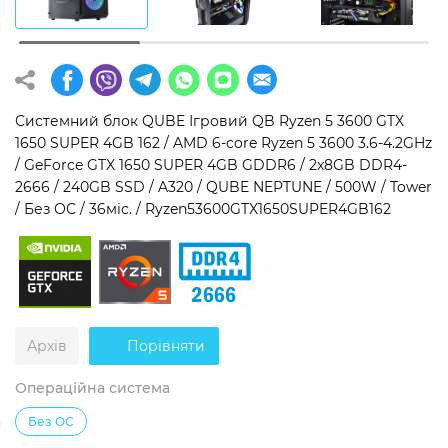
Операційна система
Тип накопичувача
Windows 11 Home
SSD
Windows 11 Pro
HDD
Системний блок QUBE Ігровий QB Ryzen 5 3600 GTX
1650 SUPER 4GB 162 / AMD 6-core Ryzen 5 3600 3.6-4.2GHz
Без ОС
SSD + HDD
/ GeForce GTX 1650 SUPER 4GB GDDR6 / 2x8GB DDR4-
2666 / 240GB SSD / A320 / QUBE NEPTUNE / 500W / Tower
Додатково
/ Без ОС / 36міс. / Ryzen53600GTX1650SUPER4GB162
RGB-підсвічування
Розблокований множник CPU
Надшвидкий M.2 SSD NVME
Архів
Порівняти
Операційна система
Без ОС