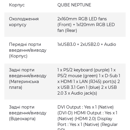
Корпус
QUBE NEPTUNE
Охолодження
2x160mm RGB LED fans
корпусу
(Front) + 1x120mm RGB LED
fan (Rear)
Передні порти
1xUSB3.0 + 2xUSB2.0 + Audio
введення/виводу
(Корпус)
Задні порти
1 x PS/2 keyboard (purple) 1 x
введення/виводу
PS/2 mouse (green) 1 x D-Sub 1
(Материнська
x HDMI 1 x LAN (RJ45) port(s) 2
плата)
x USB 3.1 Gen 1 (blue) 2 x USB
2.0 3 x Audio jack(s)
Задні порти
DVI Output : Yes x 1 (Native)
введення/виводу
(DVI-D) HDMI Output : Yes x 1
(Відеокарта)
(Native) (HDMI 2.0) Display
Port : Yes x 1 (Native) (Regular