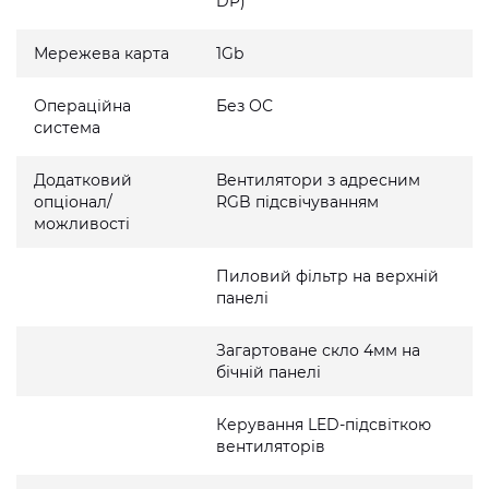
DP)
Мережева карта
1Gb
Операційна
Без ОС
система
Додатковий
Вентилятори з адресним
опціонал/
RGB підсвічуванням
можливості
Пиловий фільтр на верхній
панелі
Загартоване скло 4мм на
бічній панелі
Керування LED-підсвіткою
вентиляторів