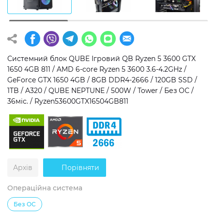
Операційна система
Тип накопичувача
Windows 11 Home
SSD
Windows 11 Pro
HDD
Системний блок QUBE Ігровий QB Ryzen 5 3600 GTX
1650 4GB 811 / AMD 6-core Ryzen 5 3600 3.6-4.2GHz /
Без ОС
SSD + HDD
GeForce GTX 1650 4GB / 8GB DDR4-2666 / 120GB SSD /
1TB / A320 / QUBE NEPTUNE / 500W / Tower / Без ОС /
Додатково
36міс. / Ryzen53600GTX16504GB811
RGB-підсвічування
Розблокований множник CPU
Надшвидкий M.2 SSD NVME
Архів
Порівняти
Операційна система
Без ОС