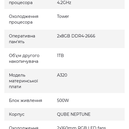
процесора
4.2GHz
Охолодження
Tower
процесора
Оперативна
2x8GB DDR4-2666
пам'ять
Об'єм другого
1TB
накопичувача
Модель
A320
материнської
плати
Блок живлення
500W
Корпус
QUBE NEPTUNE
Охолодження
2x160mm RGB LED fans