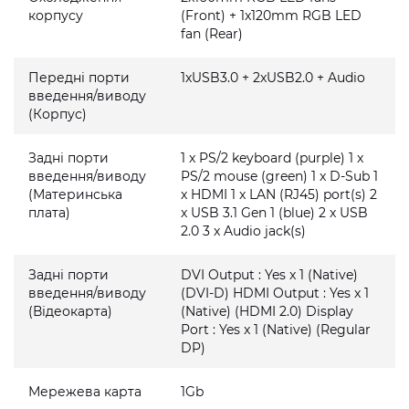
корпусу
(Front) + 1x120mm RGB LED
fan (Rear)
Передні порти
1xUSB3.0 + 2xUSB2.0 + Audio
введення/виводу
(Корпус)
Задні порти
1 x PS/2 keyboard (purple) 1 x
введення/виводу
PS/2 mouse (green) 1 x D-Sub 1
(Материнська
x HDMI 1 x LAN (RJ45) port(s) 2
плата)
x USB 3.1 Gen 1 (blue) 2 x USB
2.0 3 x Audio jack(s)
Задні порти
DVI Output : Yes x 1 (Native)
введення/виводу
(DVI-D) HDMI Output : Yes x 1
(Відеокарта)
(Native) (HDMI 2.0) Display
Port : Yes x 1 (Native) (Regular
DP)
Мережева карта
1Gb