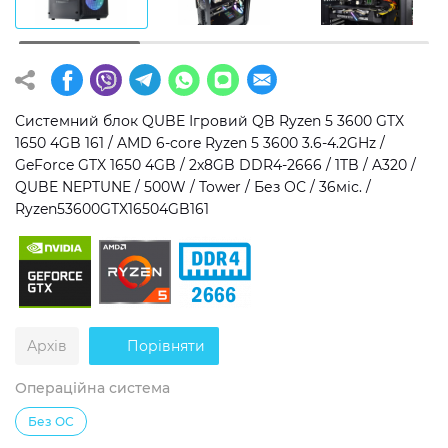
Операційна система
Тип накопичувача
Windows 11 Home
SSD
Windows 11 Pro
HDD
Системний блок QUBE Ігровий QB Ryzen 5 3600 GTX
1650 4GB 161 / AMD 6-core Ryzen 5 3600 3.6-4.2GHz /
Без ОС
SSD + HDD
GeForce GTX 1650 4GB / 2x8GB DDR4-2666 / 1TB / A320 /
QUBE NEPTUNE / 500W / Tower / Без ОС / 36міс. /
Додатково
Ryzen53600GTX16504GB161
RGB-підсвічування
Розблокований множник CPU
Надшвидкий M.2 SSD NVME
Архів
Порівняти
Операційна система
Без ОС