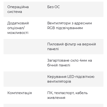
Операційна
Без ОС
система
Додатковий
Вентилятори з адресним
опціонал/
RGB підсвічуванням
можливості
Пиловий фільтр на верхній
панелі
Загартоване скло 4мм на
бічній панелі
Керування LED-підсвіткою
вентиляторів
Комплектація
ПК, техпаспорт, кабель
живлення