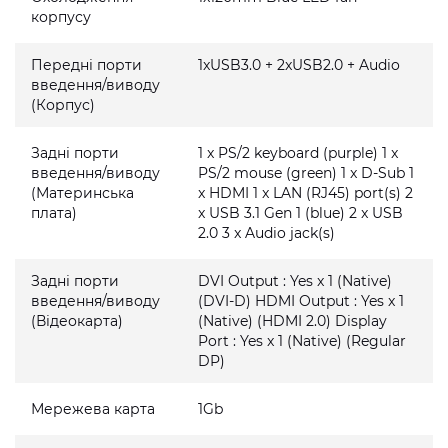
корпусу
Передні порти
1xUSB3.0 + 2xUSB2.0 + Audio
введення/виводу
(Корпус)
Задні порти
1 x PS/2 keyboard (purple) 1 x
введення/виводу
PS/2 mouse (green) 1 x D-Sub 1
(Материнська
x HDMI 1 x LAN (RJ45) port(s) 2
плата)
x USB 3.1 Gen 1 (blue) 2 x USB
2.0 3 x Audio jack(s)
Задні порти
DVI Output : Yes x 1 (Native)
введення/виводу
(DVI-D) HDMI Output : Yes x 1
(Відеокарта)
(Native) (HDMI 2.0) Display
Port : Yes x 1 (Native) (Regular
DP)
Мережева карта
1Gb