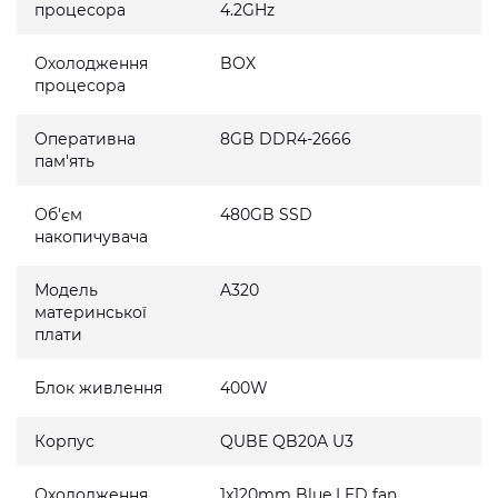
процесора
4.2GHz
Охолодження
BOX
процесора
Оперативна
8GB DDR4-2666
пам'ять
Об'єм
480GB SSD
накопичувача
Модель
A320
материнської
плати
Блок живлення
400W
Корпус
QUBE QB20A U3
Охолодження
1x120mm Blue LED fan