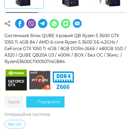
Операційна система
Тип накопичувача
Windows 11 Home
SSD
Windows 11 Pro
HDD
Системний блок QUBE Ігровий QB Ryzen 5 3600 GTX
1050 Ti 4GB 84 / AMD 6-core Ryzen 5 3600 3.6-4.2GHz /
Без ОС
SSD + HDD
GeForce GTX 1050 Ti 4GB / 8GB DDR4-2666 / 480GB SSD /
A320 / QUBE QB20A U3 / 400W / BOX / Без ОС / 36міс. /
Додатково
Ryzen53600GTX1050TI4GB84
RGB-підсвічування
Розблокований множник CPU
Надшвидкий M.2 SSD NVME
Архів
Порівняти
Операційна система
Без ОС