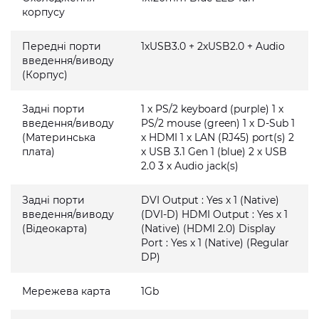
корпусу
Передні порти
1xUSB3.0 + 2xUSB2.0 + Audio
введення/виводу
(Корпус)
Задні порти
1 x PS/2 keyboard (purple) 1 x
введення/виводу
PS/2 mouse (green) 1 x D-Sub 1
(Материнська
x HDMI 1 x LAN (RJ45) port(s) 2
плата)
x USB 3.1 Gen 1 (blue) 2 x USB
2.0 3 x Audio jack(s)
Задні порти
DVI Output : Yes x 1 (Native)
введення/виводу
(DVI-D) HDMI Output : Yes x 1
(Відеокарта)
(Native) (HDMI 2.0) Display
Port : Yes x 1 (Native) (Regular
DP)
Мережева карта
1Gb