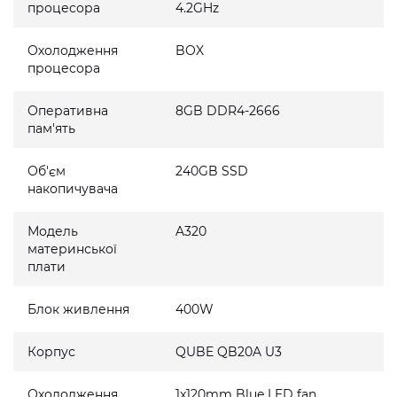
процесора
4.2GHz
Охолодження
BOX
процесора
Оперативна
8GB DDR4-2666
пам'ять
Об'єм
240GB SSD
накопичувача
Модель
A320
материнської
плати
Блок живлення
400W
Корпус
QUBE QB20A U3
Охолодження
1x120mm Blue LED fan