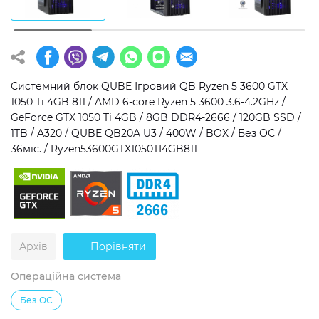
Операційна система
Тип накопичувача
Windows 11 Home
SSD
Windows 11 Pro
HDD
Системний блок QUBE Ігровий QB Ryzen 5 3600 GTX
1050 Ti 4GB 811 / AMD 6-core Ryzen 5 3600 3.6-4.2GHz /
Без ОС
SSD + HDD
GeForce GTX 1050 Ti 4GB / 8GB DDR4-2666 / 120GB SSD /
1TB / A320 / QUBE QB20A U3 / 400W / BOX / Без ОС /
Додатково
36міс. / Ryzen53600GTX1050TI4GB811
RGB-підсвічування
Розблокований множник CPU
Надшвидкий M.2 SSD NVME
Архів
Порівняти
Операційна система
Без ОС