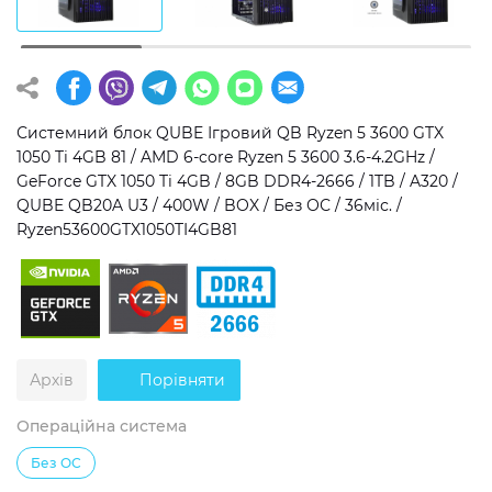
Операційна система
Тип накопичувача
Windows 11 Home
SSD
Windows 11 Pro
HDD
Системний блок QUBE Ігровий QB Ryzen 5 3600 GTX
1050 Ti 4GB 81 / AMD 6-core Ryzen 5 3600 3.6-4.2GHz /
Без ОС
SSD + HDD
GeForce GTX 1050 Ti 4GB / 8GB DDR4-2666 / 1TB / A320 /
QUBE QB20A U3 / 400W / BOX / Без ОС / 36міс. /
Додатково
Ryzen53600GTX1050TI4GB81
RGB-підсвічування
Розблокований множник CPU
Надшвидкий M.2 SSD NVME
Архів
Порівняти
Операційна система
Без ОС