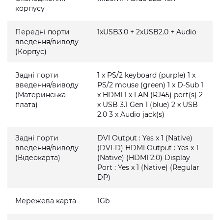
корпусу
Передні порти
1xUSB3.0 + 2xUSB2.0 + Audio
введення/виводу
(Корпус)
Задні порти
1 x PS/2 keyboard (purple) 1 x
введення/виводу
PS/2 mouse (green) 1 x D-Sub 1
(Материнська
x HDMI 1 x LAN (RJ45) port(s) 2
плата)
x USB 3.1 Gen 1 (blue) 2 x USB
2.0 3 x Audio jack(s)
Задні порти
DVI Output : Yes x 1 (Native)
введення/виводу
(DVI-D) HDMI Output : Yes x 1
(Відеокарта)
(Native) (HDMI 2.0) Display
Port : Yes x 1 (Native) (Regular
DP)
Мережева карта
1Gb