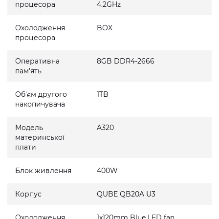
процесора
4.2GHz
Охолодження
BOX
процесора
Оперативна
8GB DDR4-2666
пам'ять
Об'єм другого
1TB
накопичувача
Модель
A320
материнської
плати
Блок живлення
400W
Корпус
QUBE QB20A U3
Охолодження
1x120mm Blue LED fan