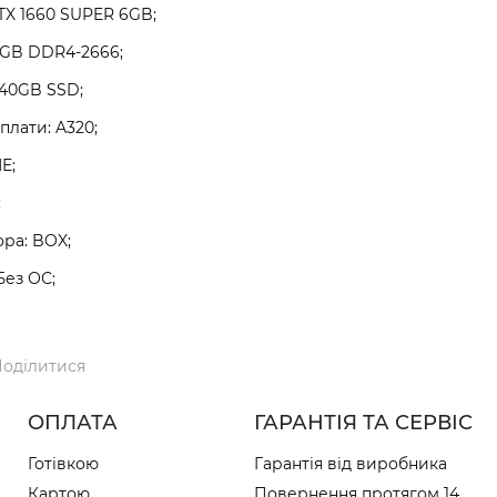
TX 1660 SUPER 6GB;
8GB DDR4-2666;
240GB SSD;
плати: A320;
E;
;
ра: BOX;
Без ОС;
оділитися
ОПЛАТА
ГАРАНТІЯ ТА СЕРВІС
Готівкою
Гарантія від виробника
Картою
Повернення протягом 14