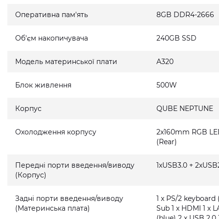
Оперативна пам'ять
8GB DDR4-2666
Об'єм накопичувача
240GB SSD
Модель материнської плати
A320
Блок живлення
500W
Корпус
QUBE NEPTUNE
Охолодження корпусу
2x160mm RGB LED 
(Rear)
Передні порти введення/виводу
1xUSB3.0 + 2xUSB2
(Корпус)
Задні порти введення/виводу
1 x PS/2 keyboard 
(Материнська плата)
Sub 1 x HDMI 1 x L
(blue) 2 x USB 2.0 