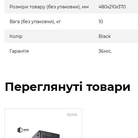
Розміри товару (без упаковки), мм
480x210x370
Вага (без упаковки), кг
10
Колір
Black
Гарантія
36міс.
Переглянуті товари
Архів