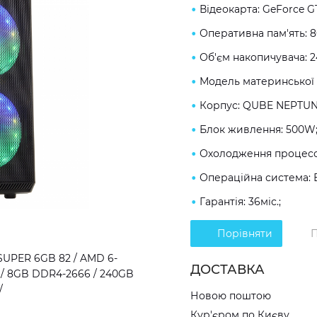
Відеокарта: GeForce G
Оперативна пам'ять: 
Об'єм накопичувача: 
Модель материнської 
Корпус: QUBE NEPTUN
Блок живлення: 500W
Охолодження процесо
Операційна система: 
Гарантія: 36міс.;
Порівняти
П
SUPER 6GB 82 / AMD 6-
ДОСТАВКА
B / 8GB DDR4-2666 / 240GB
/
Новою поштою
Кур'єром по Києву