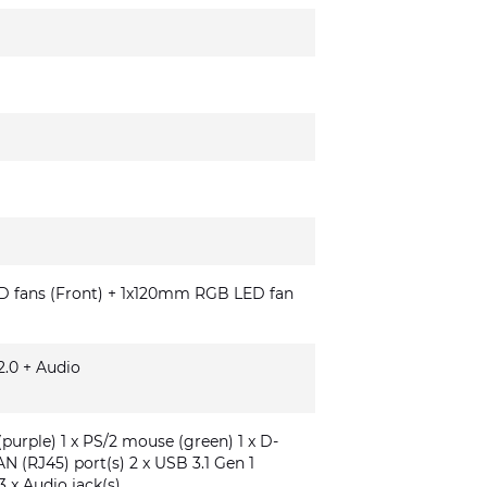
fans (Front) + 1x120mm RGB LED fan
.0 + Audio
(purple) 1 x PS/2 mouse (green) 1 x D-
AN (RJ45) port(s) 2 x USB 3.1 Gen 1
3 x Audio jack(s)