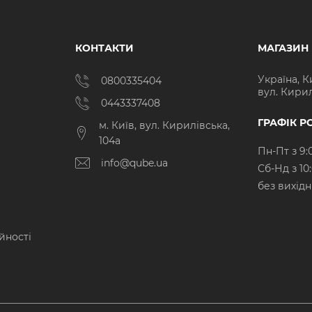
КОНТАКТИ
МАГАЗИН
Україна, К
0800335404
вул. Кирил
0443337408
ГРАФІК Р
м. Київ, вул. Кирилівська,
104а
Пн-Пт з 9:
info@qube.ua
Cб-Нд з 10
без вихід
йності