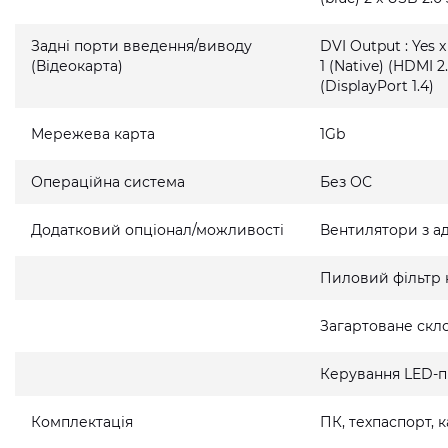
Задні порти введення/виводу
DVI Output : Yes x
(Відеокарта)
1 (Native) (HDMI 2.
(DisplayPort 1.4)
Мережева карта
1Gb
Операційна система
Без ОС
Додатковий опціонал/можливості
Вентилятори з а
Пиловий фільтр 
Загартоване скло
Керування LED-п
Комплектація
ПК, техпаспорт,