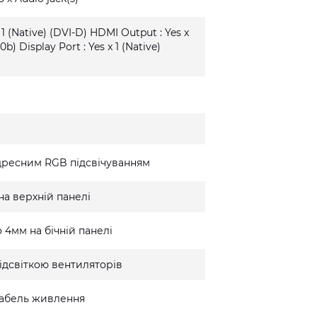
 1 (Native) (DVI-D) HDMI Output : Yes x
0b) Display Port : Yes x 1 (Native)
дресним RGB підсвічуванням
на верхній панелі
 4мм на бічній панелі
ідсвіткою вентиляторів
 кабель живлення