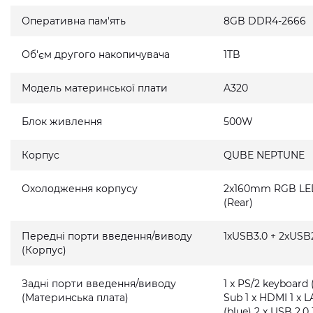
Оперативна пам'ять
8GB DDR4-2666
Об'єм другого накопичувача
1TB
Модель материнської плати
A320
Блок живлення
500W
Корпус
QUBE NEPTUNE
Охолодження корпусу
2x160mm RGB LED 
(Rear)
Передні порти введення/виводу
1xUSB3.0 + 2xUSB2
(Корпус)
Задні порти введення/виводу
1 x PS/2 keyboard 
(Материнська плата)
Sub 1 x HDMI 1 x L
(blue) 2 x USB 2.0 