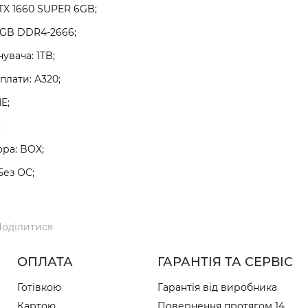
TX 1660 SUPER 6GB;
8GB DDR4-2666;
увача: 1TB;
плати: A320;
E;
;
ра: BOX;
Без ОС;
оділитися
ОПЛАТА
ГАРАНТІЯ ТА СЕРВІС
Готівкою
Гарантія від виробника
Картою
Повернення протягом 14