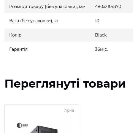
Розміри товару (без упаковки), мм
480x210x370
Вага (без упаковки), кг
10
Колір
Black
Гарантія
36міс.
Переглянуті товари
Архів