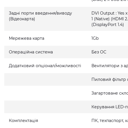
Задні порти введення/виводу
DVI Output : Yes x
(Відеокарта)
1 (Native) (HDMI 2.
(DisplayPort 1.4)
Мережева карта
1Gb
Операційна система
Без ОС
Додатковий опціонал/можливості
Вентилятори з а
Пиловий фільтр 
Загартоване скло
Керування LED-п
Комплектація
ПК, техпаспорт,