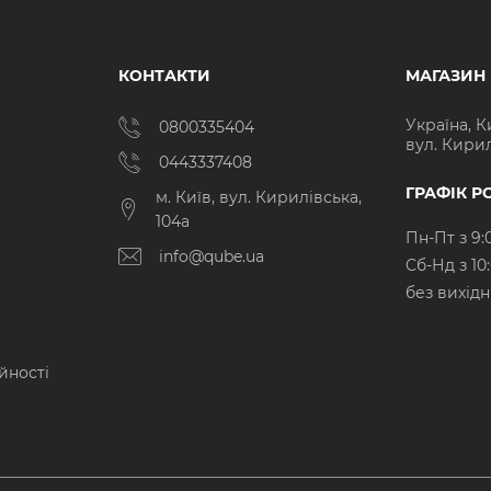
КОНТАКТИ
МАГАЗИН
Україна, К
0800335404
вул. Кирил
0443337408
ГРАФІК Р
м. Київ, вул. Кирилівська,
104а
Пн-Пт з 9:
info@qube.ua
Cб-Нд з 10
без вихід
йності