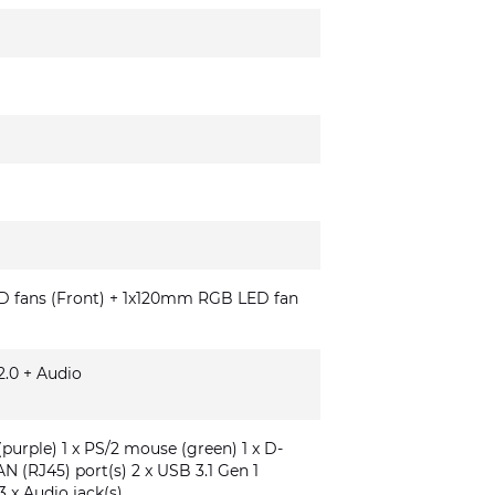
fans (Front) + 1x120mm RGB LED fan
.0 + Audio
(purple) 1 x PS/2 mouse (green) 1 x D-
AN (RJ45) port(s) 2 x USB 3.1 Gen 1
3 x Audio jack(s)