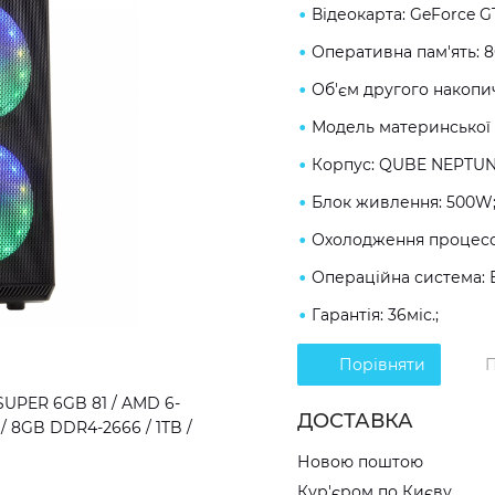
Відеокарта: GeForce G
Оперативна пам'ять: 
Об'єм другого накопич
Модель материнської 
Корпус: QUBE NEPTUN
Блок живлення: 500W
Охолодження процесо
Операційна система: 
Гарантія: 36міс.;
Порівняти
П
SUPER 6GB 81 / AMD 6-
ДОСТАВКА
 / 8GB DDR4-2666 / 1TB /
Новою поштою
Кур'єром по Києву