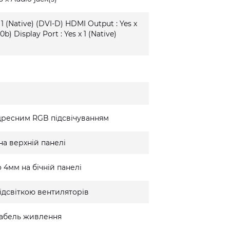
 1 (Native) (DVI-D) HDMI Output : Yes x
0b) Display Port : Yes x 1 (Native)
дресним RGB підсвічуванням
на верхній панелі
 4мм на бічній панелі
ідсвіткою вентиляторів
 кабель живлення