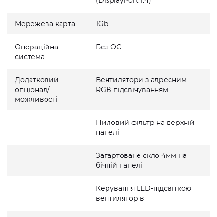
(DisplayPort 1.4)
Мережева карта
1Gb
Операційна
Без ОС
система
Додатковий
Вентилятори з адресним
опціонал/
RGB підсвічуванням
можливості
Пиловий фільтр на верхній
панелі
Загартоване скло 4мм на
бічній панелі
Керування LED-підсвіткою
вентиляторів