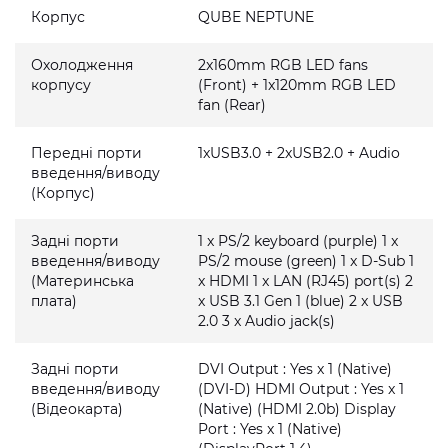
Корпус
QUBE NEPTUNE
Охолодження
2x160mm RGB LED fans
корпусу
(Front) + 1x120mm RGB LED
fan (Rear)
Передні порти
1xUSB3.0 + 2xUSB2.0 + Audio
введення/виводу
(Корпус)
Задні порти
1 x PS/2 keyboard (purple) 1 x
введення/виводу
PS/2 mouse (green) 1 x D-Sub 1
(Материнська
x HDMI 1 x LAN (RJ45) port(s) 2
плата)
x USB 3.1 Gen 1 (blue) 2 x USB
2.0 3 x Audio jack(s)
Задні порти
DVI Output : Yes x 1 (Native)
введення/виводу
(DVI-D) HDMI Output : Yes x 1
(Відеокарта)
(Native) (HDMI 2.0b) Display
Port : Yes x 1 (Native)