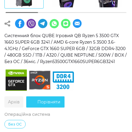
Операційна система
Тип накопичувача
Windows 11 Home
SSD
Windows 11 Pro
HDD
Системний блок QUBE Ігровий QB Ryzen 5 3500 GTX
1660 SUPER 6GB 3241 / AMD 6-core Ryzen 5 3500 3.6-
Без ОС
SSD + HDD
4.1GHz / GeForce GTX 1660 SUPER 6GB / 32GB DDR4-3200
/ 480GB SSD / 1TB / A320 / QUBE NEPTUNE / 500W / BOX /
Додатково
Без ОС / 36міс. / Ryzen53500GTX1660SUPER6GB3241
RGB-підсвічування
Розблокований множник CPU
Надшвидкий M.2 SSD NVME
Архів
Порівняти
Операційна система
Без ОС