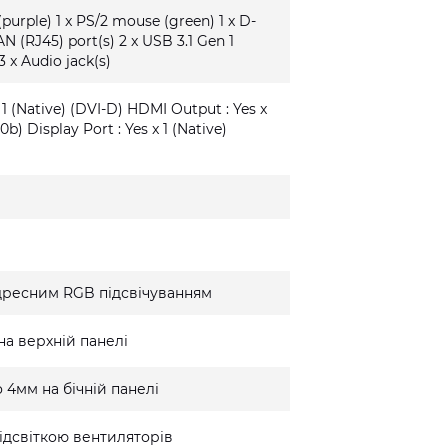
(purple) 1 x PS/2 mouse (green) 1 x D-
AN (RJ45) port(s) 2 x USB 3.1 Gen 1
3 x Audio jack(s)
 1 (Native) (DVI-D) HDMI Output : Yes x
0b) Display Port : Yes x 1 (Native)
дресним RGB підсвічуванням
на верхній панелі
 4мм на бічній панелі
ідсвіткою вентиляторів