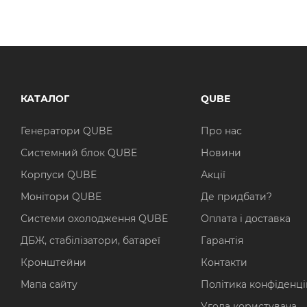
КАТАЛОГ
QUBE
Генератори QUBE
Про нас
Системний блок QUBE
Новини
Корпуси QUBE
Акції
Монітори QUBE
Де придбати?
Системи охолодження QUBE
Оплата і доставка
ДБЖ, стабілізатори, батареї
Гарантія
Кронштейни
Контакти
Мапа сайту
Політика конфіденці
Угода користувача