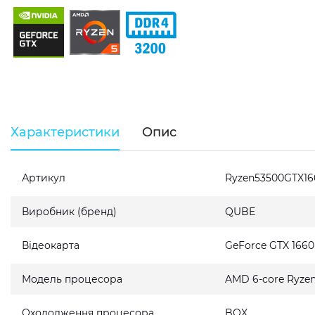
Характеристики
Опис
Артикул
Ryzen53500GTX1
Виробник (бренд)
QUBE
Відеокарта
GeForce GTX 166
Модель процесора
AMD 6-core Ryzen 
Охолодження процесора
BOX