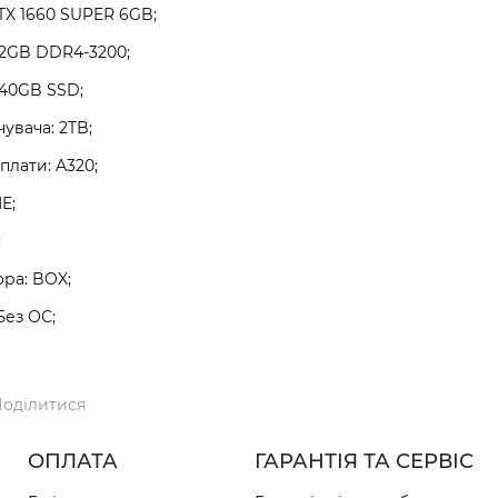
TX 1660 SUPER 6GB;
32GB DDR4-3200;
240GB SSD;
увача: 2TB;
плати: A320;
E;
;
ра: BOX;
Без ОС;
оділитися
ОПЛАТА
ГАРАНТІЯ ТА СЕРВІС