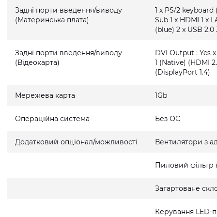
Задні порти введення/виводу
1 x PS/2 keyboard 
(Материнська плата)
Sub 1 x HDMI 1 x L
(blue) 2 x USB 2.0 
Задні порти введення/виводу
DVI Output : Yes x
(Відеокарта)
1 (Native) (HDMI 2.
(DisplayPort 1.4)
Мережева карта
1Gb
Операційна система
Без ОС
Додатковий опціонал/можливості
Вентилятори з а
Пиловий фільтр 
Загартоване скло
Керування LED-п