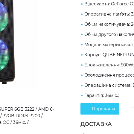
Відеокарта: GeForce G
Оперативна пам'ять: 
Об'єм накопичувача: 
Об'єм другого накопич
Модель материнської 
Корпус: QUBE NEPTUN
Блок живлення: 500W
Охолодження процесо
Операційна система: 
Гарантія: 36міс.;
Порівняти
П
SUPER 6GB 3222 / AMD 6-
 / 32GB DDR4-3200 /
ОС / 36міс. /
ДОСТАВКА