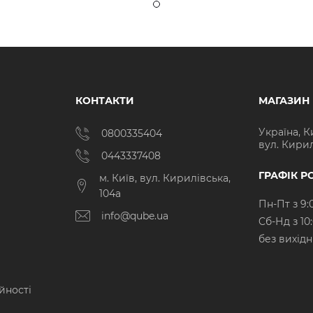
КОНТАКТИ
МАГАЗИН
Україна, К
0800335404
вул. Кирил
0443337408
ГРАФІК Р
м. Київ, вул. Кирилівська,
104а
Пн-Пт з 9:
info@qube.ua
Cб-Нд з 10
без вихід
йності