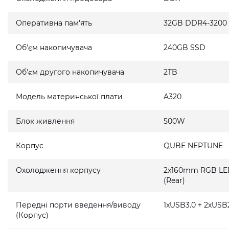
Оперативна пам'ять
32GB DDR4-3200
Об'єм накопичувача
240GB SSD
Об'єм другого накопичувача
2TB
Модель материнської плати
A320
Блок живлення
500W
Корпус
QUBE NEPTUNE
Охолодження корпусу
2x160mm RGB LED 
(Rear)
Передні порти введення/виводу
1xUSB3.0 + 2xUSB2
(Корпус)