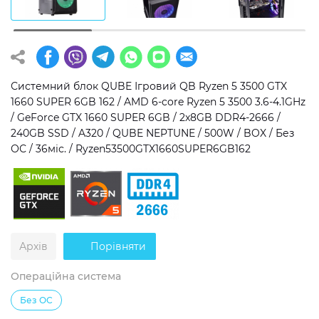
Операційна система
Тип накопичувача
Windows 11 Home
SSD
Windows 11 Pro
HDD
Системний блок QUBE Ігровий QB Ryzen 5 3500 GTX
1660 SUPER 6GB 162 / AMD 6-core Ryzen 5 3500 3.6-4.1GHz
Без ОС
SSD + HDD
/ GeForce GTX 1660 SUPER 6GB / 2x8GB DDR4-2666 /
240GB SSD / A320 / QUBE NEPTUNE / 500W / BOX / Без
Додатково
ОС / 36міс. / Ryzen53500GTX1660SUPER6GB162
RGB-підсвічування
Розблокований множник CPU
Надшвидкий M.2 SSD NVME
Архів
Порівняти
Операційна система
Без ОС