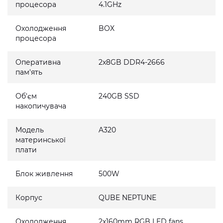
процесора
4.1GHz
Охолодження
BOX
процесора
Оперативна
2x8GB DDR4-2666
пам'ять
Об'єм
240GB SSD
накопичувача
Модель
A320
материнської
плати
Блок живлення
500W
Корпус
QUBE NEPTUNE
Охолодження
2x160mm RGB LED fans