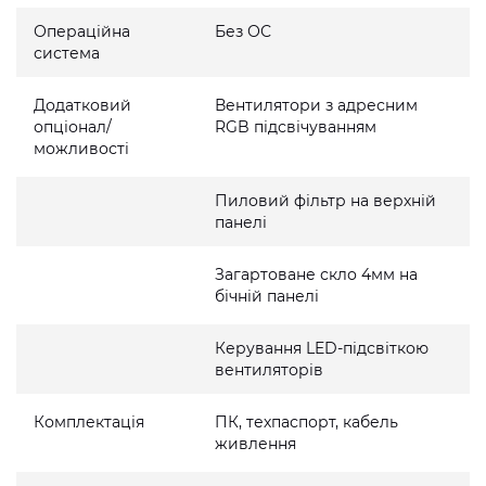
Операційна
Без ОС
система
Додатковий
Вентилятори з адресним
опціонал/
RGB підсвічуванням
можливості
Пиловий фільтр на верхній
панелі
Загартоване скло 4мм на
бічній панелі
Керування LED-підсвіткою
вентиляторів
Комплектація
ПК, техпаспорт, кабель
живлення