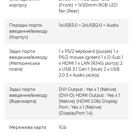
корпусу
(Front) + 1x120mm RGB LED
fan (Rear)
Передні порти
1xUSB3.0 + 2xUSB2.0 + Audio
введення/виводу
(Корпус)
Задні порти
1 x PS/2 keyboard (purple) 1 x
введення/виводу
PS/2 mouse (green) 1 x D-Sub 1
(Материнська
x HDMI 1 x LAN (RJ45) port(s) 2
плата)
x USB 3.1 Gen 1 (blue) 2 x USB
2.0 3 x Audio jack(s)
Задні порти
DVI Output : Yes x 1 (Native)
введення/виводу
(DVI-D) HDMI Output : Yes x 1
(Відеокарта)
(Native) (HDMI 2.0b) Display
Port : Yes x 1 (Native)
(DisplayPort 1.4)
Мережева карта
1Gb