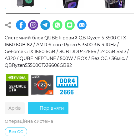
Операційна система
Тип накопичувача
Windows 11 Home
SSD
Windows 11 Pro
HDD
Системний блок QUBE Ігровий QB Ryzen 5 3500 GTX
1660 6GB 82 / AMD 6-core Ryzen 5 3500 3.6-4.1GHz /
Без ОС
SSD + HDD
GeForce GTX 1660 6GB / 8GB DDR4-2666 / 240GB SSD /
A320 / QUBE NEPTUNE / 500W / BOX / Без ОС / 36міс. /
Додатково
QBRyzen53500GTX16606GB82
RGB-підсвічування
Розблокований множник CPU
Надшвидкий M.2 SSD NVME
Архів
Порівняти
Операційна система
Без ОС