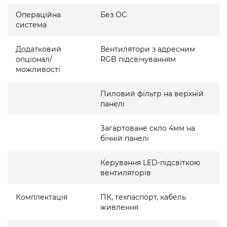
Операційна
Без ОС
система
Додатковий
Вентилятори з адресним
опціонал/
RGB підсвічуванням
можливості
Пиловий фільтр на верхній
панелі
Загартоване скло 4мм на
бічній панелі
Керування LED-підсвіткою
вентиляторів
Комплектація
ПК, техпаспорт, кабель
живлення