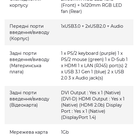
корпусу
(Front) + 1x120mm RGB LED
fan (Rear)
Передні порти
1xUSB3.0 + 2xUSB2.0 + Audio
введення/виводу
(Корпус)
Задні порти
1 x PS/2 keyboard (purple) 1 x
введення/виводу
PS/2 mouse (green) 1 x D-Sub 1
(Материнська
x HDMI 1 x LAN (RJ45) port(s) 2
плата)
x USB 3.1 Gen 1 (blue) 2 x USB
2.0 3 x Audio jack(s)
Задні порти
DVI Output : Yes x 1 (Native)
введення/виводу
(DVI-D) HDMI Output : Yes x 1
(Відеокарта)
(Native) (HDMI 2.0b) Display
Port : Yes x 1 (Native)
(DisplayPort 1.4)
Мережева карта
1Gb