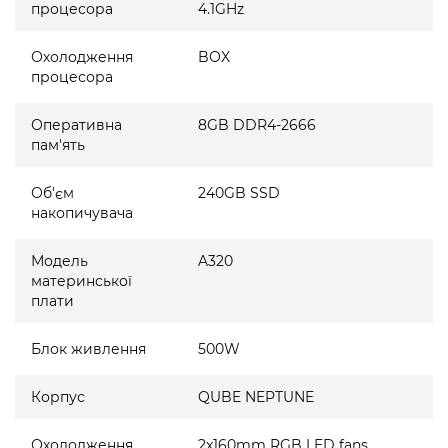
процесора
4.1GHz
Охолодження
BOX
процесора
Оперативна
8GB DDR4-2666
пам'ять
Об'єм
240GB SSD
накопичувача
Модель
A320
материнської
плати
Блок живлення
500W
Корпус
QUBE NEPTUNE
Охолодження
2x160mm RGB LED fans