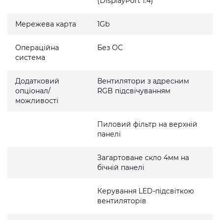
(DisplayPort 1.4)
Мережева карта
1Gb
Операційна
Без ОС
система
Додатковий
Вентилятори з адресним
опціонал/
RGB підсвічуванням
можливості
Пиловий фільтр на верхній
панелі
Загартоване скло 4мм на
бічній панелі
Керування LED-підсвіткою
вентиляторів