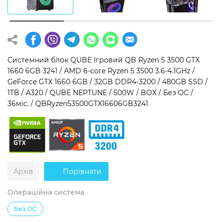
Операційна система
Тип накопичувача
Windows 11 Home
SSD
Windows 11 Pro
HDD
Системний блок QUBE Ігровий QB Ryzen 5 3500 GTX
1660 6GB 3241 / AMD 6-core Ryzen 5 3500 3.6-4.1GHz /
Без ОС
SSD + HDD
GeForce GTX 1660 6GB / 32GB DDR4-3200 / 480GB SSD /
1TB / A320 / QUBE NEPTUNE / 500W / BOX / Без ОС /
Додатково
36міс. / QBRyzen53500GTX16606GB3241
RGB-підсвічування
Розблокований множник CPU
Надшвидкий M.2 SSD NVME
Архів
Порівняти
Операційна система
Без ОС