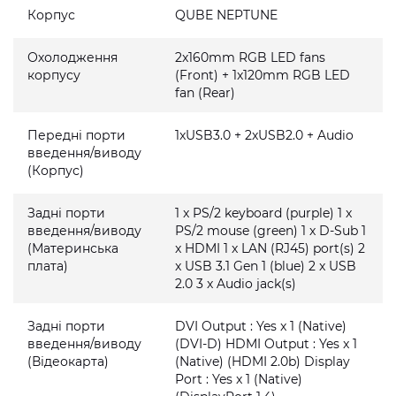
Корпус
QUBE NEPTUNE
Охолодження
2x160mm RGB LED fans
корпусу
(Front) + 1x120mm RGB LED
fan (Rear)
Передні порти
1xUSB3.0 + 2xUSB2.0 + Audio
введення/виводу
(Корпус)
Задні порти
1 x PS/2 keyboard (purple) 1 x
введення/виводу
PS/2 mouse (green) 1 x D-Sub 1
(Материнська
x HDMI 1 x LAN (RJ45) port(s) 2
плата)
x USB 3.1 Gen 1 (blue) 2 x USB
2.0 3 x Audio jack(s)
Задні порти
DVI Output : Yes x 1 (Native)
введення/виводу
(DVI-D) HDMI Output : Yes x 1
(Відеокарта)
(Native) (HDMI 2.0b) Display
Port : Yes x 1 (Native)