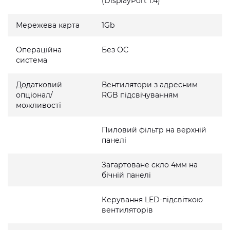
(DisplayPort 1.4)
Мережева карта
1Gb
Операційна
Без ОС
система
Додатковий
Вентилятори з адресним
опціонал/
RGB підсвічуванням
можливості
Пиловий фільтр на верхній
панелі
Загартоване скло 4мм на
бічній панелі
Керування LED-підсвіткою
вентиляторів