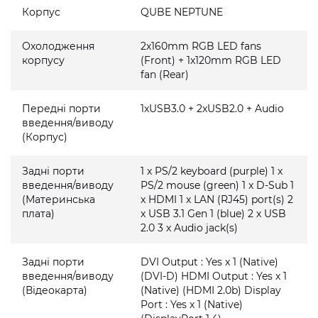
Корпус
QUBE NEPTUNE
Охолодження
2x160mm RGB LED fans
корпусу
(Front) + 1x120mm RGB LED
fan (Rear)
Передні порти
1xUSB3.0 + 2xUSB2.0 + Audio
введення/виводу
(Корпус)
Задні порти
1 x PS/2 keyboard (purple) 1 x
введення/виводу
PS/2 mouse (green) 1 x D-Sub 1
(Материнська
x HDMI 1 x LAN (RJ45) port(s) 2
плата)
x USB 3.1 Gen 1 (blue) 2 x USB
2.0 3 x Audio jack(s)
Задні порти
DVI Output : Yes x 1 (Native)
введення/виводу
(DVI-D) HDMI Output : Yes x 1
(Відеокарта)
(Native) (HDMI 2.0b) Display
Port : Yes x 1 (Native)