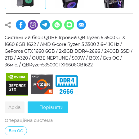
Операційна система
Тип накопичувача
Windows 11 Home
SSD
Windows 11 Pro
HDD
Системний блок QUBE Ігровий QB Ryzen 5 3500 GTX
1660 6GB 1622 / AMD 6-core Ryzen 5 3500 3.6-4.1GHz /
Без ОС
SSD + HDD
GeForce GTX 1660 6GB / 2x8GB DDR4-2666 / 240GB SSD /
2TB / A320 / QUBE NEPTUNE / 500W / BOX / Без ОС /
Додатково
36міс. / QBRyzen53500GTX16606GB1622
RGB-підсвічування
Розблокований множник CPU
Надшвидкий M.2 SSD NVME
Архів
Порівняти
Операційна система
Без ОС