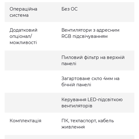
Операційна
Без ОС
система
Додатковий
Вентилятори з адресним
опціонал/
RGB підсвічуванням
можливості
Пиловий фільтр на верхній
панелі
Загартоване скло 4мм на
бічній панелі
Керування LED-підсвіткою
вентиляторів
Комплектація
ПК, техпаспорт, кабель
живлення