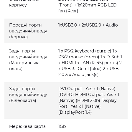
корпусу
(Front) + 1x120mm RGB LED
fan (Rear)
Передні порти
1xUSB3.0 + 2xUSB2.0 + Audio
введення/виводу
(Корпус)
Задні порти
1 x PS/2 keyboard (purple) 1 x
введення/виводу
PS/2 mouse (green) 1 x D-Sub 1
(Материнська
x HDMI 1 x LAN (RJ45) port(s) 2
плата)
x USB 3.1 Gen 1 (blue) 2 x USB
2.0 3 x Audio jack(s)
Задні порти
DVI Output : Yes x 1 (Native)
введення/виводу
(DVI-D) HDMI Output : Yes x 1
(Відеокарта)
(Native) (HDMI 2.0b) Display
Port : Yes x 1 (Native)
(DisplayPort 1.4)
Мережева карта
1Gb