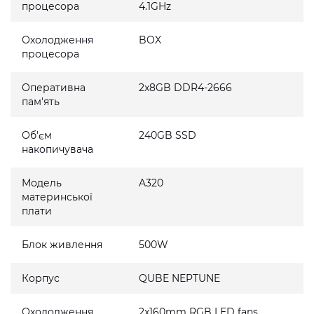
процесора
4.1GHz
Охолодження
BOX
процесора
Оперативна
2x8GB DDR4-2666
пам'ять
Об'єм
240GB SSD
накопичувача
Модель
A320
материнської
плати
Блок живлення
500W
Корпус
QUBE NEPTUNE
Охолодження
2x160mm RGB LED fans