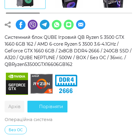
Операційна система
Тип накопичувача
Windows 11 Home
SSD
Windows 11 Pro
HDD
Системний блок QUBE Ігровий QB Ryzen 5 3500 GTX
1660 6GB 162 / AMD 6-core Ryzen 5 3500 3.6-4.1GHz /
Без ОС
SSD + HDD
GeForce GTX 1660 6GB / 2x8GB DDR4-2666 / 240GB SSD /
A320 / QUBE NEPTUNE / 500W / BOX / Без ОС / 36міс. /
Додатково
QBRyzen53500GTX16606GB162
RGB-підсвічування
Розблокований множник CPU
Надшвидкий M.2 SSD NVME
Архів
Порівняти
Операційна система
Без ОС