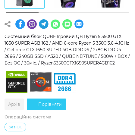
Операційна система
Тип накопичувача
Windows 11 Home
SSD
Windows 11 Pro
HDD
Системний блок QUBE Ігровий QB Ryzen 5 3500 GTX
1650 SUPER 4GB 162 / AMD 6-core Ryzen 5 3500 3.6-4.1GHz
Без ОС
SSD + HDD
/ GeForce GTX 1650 SUPER 4GB GDDR6 / 2x8GB DDR4-
2666 / 240GB SSD / A320 / QUBE NEPTUNE / 500W / BOX /
Додатково
Без ОС / 36міс. / Ryzen53500GTX1650SUPER4GB162
RGB-підсвічування
Розблокований множник CPU
Надшвидкий M.2 SSD NVME
Архів
Порівняти
Операційна система
Без ОС