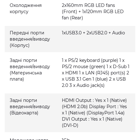
Охолодження
2x160mm RGB LED fans
корпусу
(Front) + 1x120mm RGB LED
fan (Rear)
Передні порти
1xUSB3.0 + 2xUSB2.0 + Audio
введення/виводу
(Корпус)
Задні порти
1 x PS/2 keyboard (purple) 1 x
введення/виводу
PS/2 mouse (green) 1 x D-Sub 1
(Материнська
x HDMI 1 x LAN (RJ45) port(s) 2
плата)
x USB 3.1 Gen 1 (blue) 2 x USB
2.0 3 x Audio jack(s)
Задні порти
HDMI Output : Yes x 1 (Native)
введення/виводу
(HDMI 2.0b) Display Port : Yes
(Відеокарта)
x 1 (Native) (DisplayPort 1.4a)
DVI Output : Yes x 1 (Native)
(DVI-D)