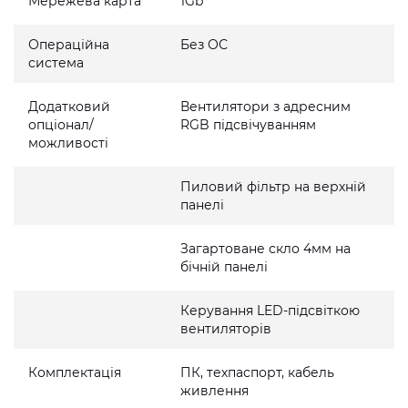
Мережева карта
1Gb
Операційна
Без ОС
система
Додатковий
Вентилятори з адресним
опціонал/
RGB підсвічуванням
можливості
Пиловий фільтр на верхній
панелі
Загартоване скло 4мм на
бічній панелі
Керування LED-підсвіткою
вентиляторів
Комплектація
ПК, техпаспорт, кабель
живлення