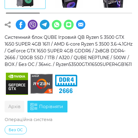
Операційна система
Тип накопичувача
Windows 11 Home
SSD
Windows 11 Pro
HDD
Системний блок QUBE Ігровий QB Ryzen 5 3500 GTX
1650 SUPER 4GB 1611 / AMD 6-core Ryzen 5 3500 3.6-4.1GHz
Без ОС
SSD + HDD
/ GeForce GTX 1650 SUPER 4GB GDDR6 / 2x8GB DDR4-
2666 / 120GB SSD / 1TB / A320 / QUBE NEPTUNE / 500W /
Додатково
BOX / Без ОС / 36міс. / Ryzen53500GTX1650SUPER4GB1611
RGB-підсвічування
Розблокований множник CPU
Надшвидкий M.2 SSD NVME
Архів
Порівняти
Операційна система
Без ОС