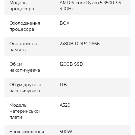
Модель
AMD 6-core Ryzen 5 3500 3.6-
процесора
4.1GHz
Охолодження
BOX
процесора
Оперативна
2x8GB DDR4-2666
пам'ять
Об'єм
120GB SSD
накопичувача
Об'єм другого
1TB
накопичувача
Модель
A320
материнської
плати
Блок живлення
500W