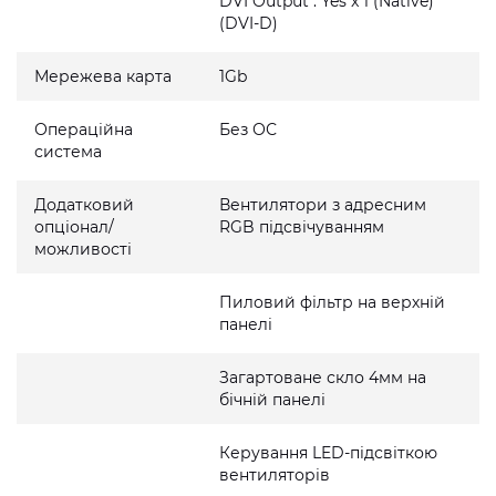
DVI Output : Yes x 1 (Native)
(DVI-D)
Мережева карта
1Gb
Операційна
Без ОС
система
Додатковий
Вентилятори з адресним
опціонал/
RGB підсвічуванням
можливості
Пиловий фільтр на верхній
панелі
Загартоване скло 4мм на
бічній панелі
Керування LED-підсвіткою
вентиляторів