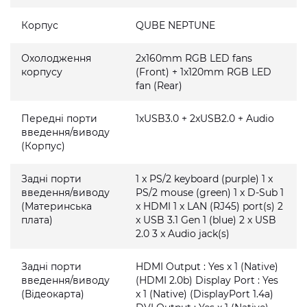
Корпус
QUBE NEPTUNE
Охолодження
2x160mm RGB LED fans
корпусу
(Front) + 1x120mm RGB LED
fan (Rear)
Передні порти
1xUSB3.0 + 2xUSB2.0 + Audio
введення/виводу
(Корпус)
Задні порти
1 x PS/2 keyboard (purple) 1 x
введення/виводу
PS/2 mouse (green) 1 x D-Sub 1
(Материнська
x HDMI 1 x LAN (RJ45) port(s) 2
плата)
x USB 3.1 Gen 1 (blue) 2 x USB
2.0 3 x Audio jack(s)
Задні порти
HDMI Output : Yes x 1 (Native)
введення/виводу
(HDMI 2.0b) Display Port : Yes
(Відеокарта)
x 1 (Native) (DisplayPort 1.4a)