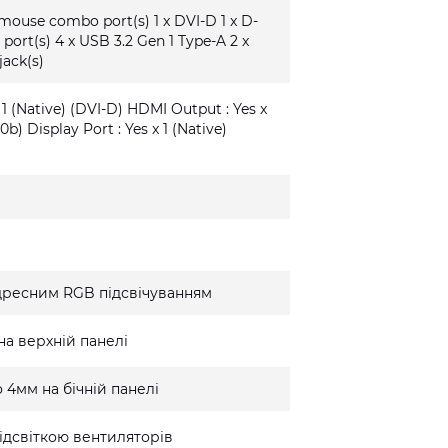
/mouse combo port(s) 1 x DVI-D 1 x D-
 port(s) 4 x USB 3.2 Gen 1 Type-A 2 x
jack(s)
 1 (Native) (DVI-D) HDMI Output : Yes x
0b) Display Port : Yes x 1 (Native)
дресним RGB підсвічуванням
на верхній панелі
 4мм на бічній панелі
ідсвіткою вентиляторів