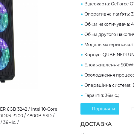
Відеокарта: GeForce G
Оперативна пам'ять: 
Об'єм накопичувача: 
Об'єм другого накопич
Модель материнської 
Корпус: QUBE NEPTUN
Блок живлення: 500W
Охолодження процесор
Операційна система: 
Гарантія: 36міс.;
Порівняти
П
 6GB 3242 / Intel 10-Core
 DDR4-3200 / 480GB SSD /
 36міс. /
ДОСТАВКА