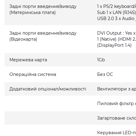
Задні порти введення/виводу
1 x PS/2 keyboard
(Материнська плата)
Sub 1 x LAN (RJ45)
USB 2.0 3 x Audio 
Задні порти введення/виводу
DVI Output : Yes x
(Відеокарта)
1 (Native) (HDMI 2.
(DisplayPort 1.4)
Мережева карта
1Gb
Операційна система
Без ОС
Додатковий опціонал/можливості
Вентилятори з а
Пиловий фільтр 
Загартоване скло
Керування LED-п