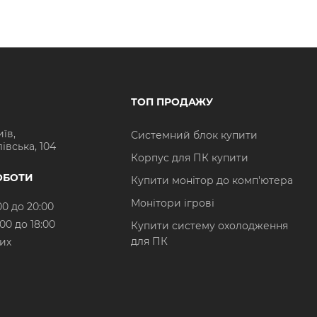
ТОП ПРОДАЖУ
иїв,
Системний блок купити
івська, 104
Корпус для ПК купити
ОБОТИ
Купити монітор до комп'ютера
Монітори ігрові
00 до 20:00
:00 до 18:00
Купити систему охолодження
для ПК
них