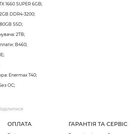
TX 1660 SUPER 6GB;
32GB DDR4-3200;
480GB SSD;
увача: 2TB;
плати: B460;
E;
;
а: Enermax T40;
Без ОС;
оділитися
ОПЛАТА
ГАРАНТІЯ ТА СЕРВІС