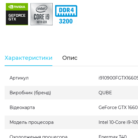
Характеристики
Опис
Артикул
i910900FGTX166
Виробник (бренд)
QUBE
Відеокарта
GeForce GTX 166
Модель процесора
Intel 10-Core i9-1
Охолодження процесора
Enermax T40