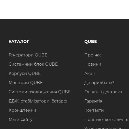
КАТАЛОГ
QUBE
Генератори QUBE
Про нас
Системний блок QUBE
Новини
Корпуси QUBE
Акції
Монітори QUBE
Де придбати?
Системи охолодження QUBE
Оплата і доставка
ДБЖ, стабілізатори, батареї
Гарантія
Кронштейни
Контакти
Мапа сайту
Політика конфіденці
Угода користувача