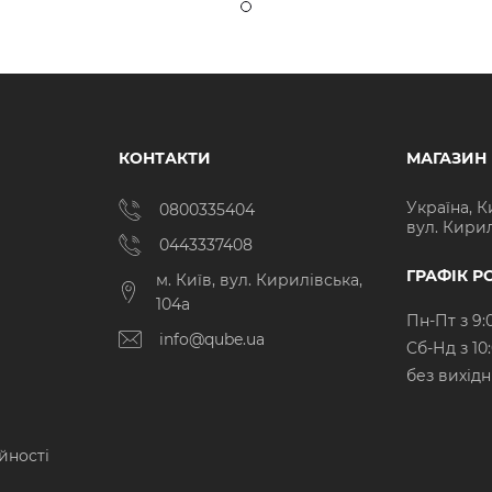
КОНТАКТИ
МАГАЗИН
Україна, К
0800335404
вул. Кирил
0443337408
ГРАФІК Р
м. Київ, вул. Кирилівська,
104а
Пн-Пт з 9:
info@qube.ua
Cб-Нд з 10
без вихід
йності