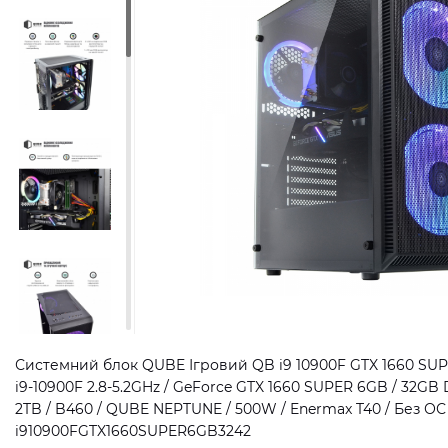
Системний блок QUBE Ігровий QB i9 10900F GTX 1660 SUPER
i9-10900F 2.8-5.2GHz / GeForce GTX 1660 SUPER 6GB / 32GB
2TB / B460 / QUBE NEPTUNE / 500W / Enermax T40 / Без ОС /
i910900FGTX1660SUPER6GB3242