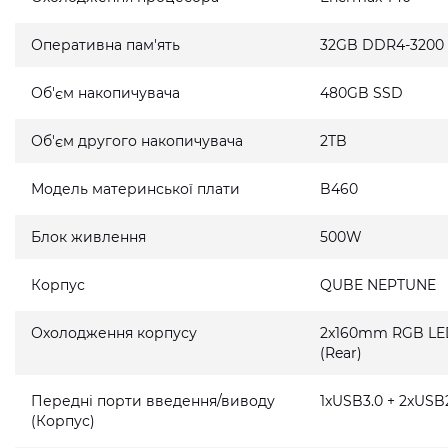
Оперативна пам'ять
32GB DDR4-3200
Об'єм накопичувача
480GB SSD
Об'єм другого накопичувача
2TB
Модель материнської плати
B460
Блок живлення
500W
Корпус
QUBE NEPTUNE
Охолодження корпусу
2x160mm RGB LED 
(Rear)
Передні порти введення/виводу
1xUSB3.0 + 2xUSB2
(Корпус)