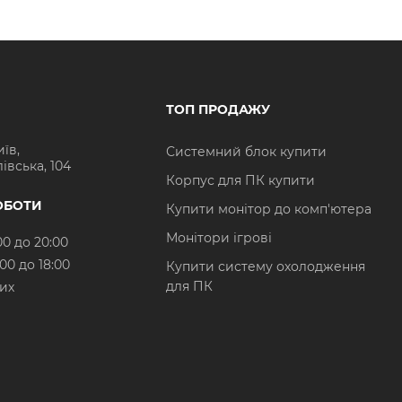
ТОП ПРОДАЖУ
иїв,
Системний блок купити
івська, 104
Корпус для ПК купити
ОБОТИ
Купити монітор до комп'ютера
Монітори ігрові
00 до 20:00
:00 до 18:00
Купити систему охолодження
для ПК
них