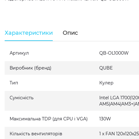
Характеристики
Опис
Артикул
QB-OL1000W
Виробник (бренд)
QUBE
Тип
Кулер
Сумісність
Intel LGA 1700|120
AM5|AM4|AM3+|A
Максимальна TDP (для CPU і VGA)
130W
Кількість вентиляторів
1 x FAN 120x120x