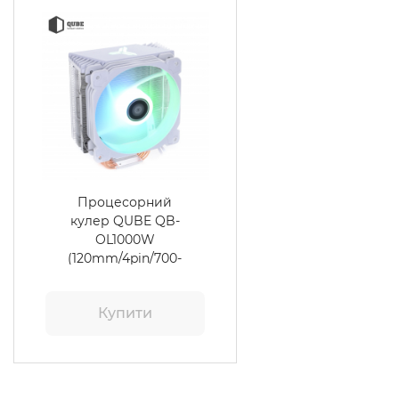
Процесорний
кулер QUBE QB-
OL1000W
(120mm/4pin/700-
1800RPM/37.2dBA/
мак. TDP 130W/4
Купити
тепл. трубки)