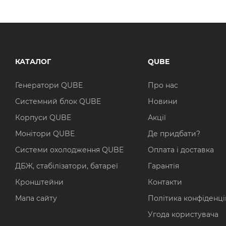
КАТАЛОГ
QUBE
Генератори QUBE
Про нас
Системний блок QUBE
Новини
Корпуси QUBE
Акції
Монітори QUBE
Де придбати?
Системи охолодження QUBE
Оплата і доставка
ДБЖ, стабілізатори, батареї
Гарантія
Кронштейни
Контакти
Мапа сайту
Політика конфіденці
Угода користувача