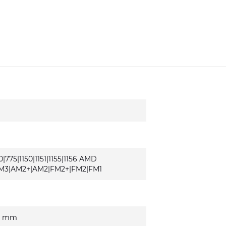
0|775|1150|1151|1155|1156 AMD
M3|AM2+|AM2|FM2+|FM2|FM1
25 mm