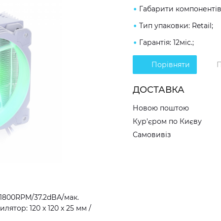
Габарити компонентів: 
Тип упаковки: Retail;
Гарантія: 12міс.;
Порівняти
П
ДОСТАВКА
Новою поштою
Кур'єром по Києву
Самовивіз
800RPM/37.2dBA/мак.
лятор: 120 x 120 x 25 мм /