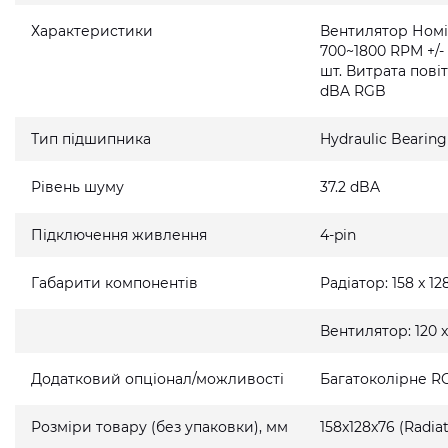
Характеристики
Вентилятор Номін
700~1800 RPM +/-
шт. Витрата повіт
dBA RGB
Тип підшипника
Hydraulic Bearing
Рівень шуму
37.2 dBA
Підключення живлення
4-pin
Габарити компонентів
Радіатор: 158 x 12
Вентилятор: 120 x
Додатковий опціонал/можливості
Багатоколірне R
Розміри товару (без упаковки), мм
158x128x76 (Radiat