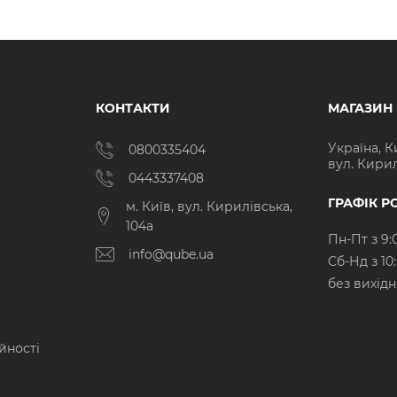
КОНТАКТИ
МАГАЗИН
Україна, К
0800335404
вул. Кирил
0443337408
ГРАФІК Р
м. Київ, вул. Кирилівська,
104а
Пн-Пт з 9:
info@qube.ua
Cб-Нд з 10
без вихід
йності