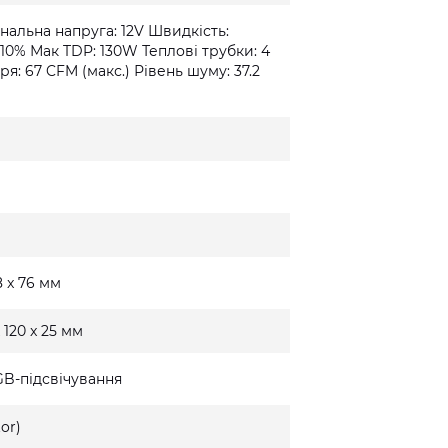
альна напруга: 12V Швидкість:
 10% Мак TDP: 130W Теплові трубки: 4
ря: 67 CFM (макс.) Рівень шуму: 37.2
8 x 76 мм
 120 x 25 мм
GB-підсвічування
or)