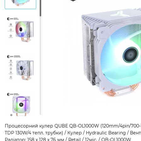
Процесорний кулер QUBE QB-OL1000W (120mm/4pin/700-1
TDP 130W/4 тепл. трубки) / Кулер / Hydraulic Bearing / Венти
Радіатор: 158 x 128 x 76 мм / Retail / 12міс. / QB-OL1000W