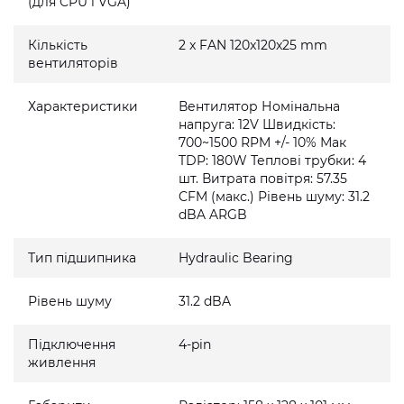
(для CPU і VGA)
Кількість
2 x FAN 120x120x25 mm
вентиляторів
Характеристики
Вентилятор Номінальна
напруга: 12V Швидкість:
700~1500 RPM +/- 10% Мак
TDP: 180W Теплові трубки: 4
шт. Витрата повітря: 57.35
CFM (макс.) Рівень шуму: 31.2
dBA ARGB
Тип підшипника
Hydraulic Bearing
Рівень шуму
31.2 dBA
Підключення
4-pin
живлення