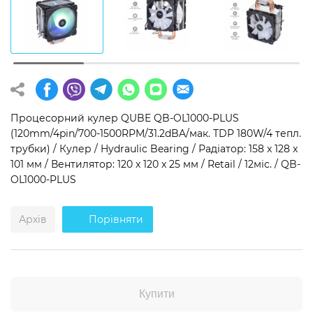
Операційна система
Тип накопичувача
Windows 11 Home
SSD
Windows 11 Pro
HDD
Без ОС
SSD + HDD
Процесорний кулер QUBE QB-OL1000-PLUS
(120mm/4pin/700-1500RPM/31.2dBA/мак. TDP 180W/4 тепл.
Додатково
трубки) / Кулер / Hydraulic Bearing / Радіатор: 158 x 128 x
101 мм / Вентилятор: 120 x 120 x 25 мм / Retail / 12міс. / QB-
RGB-підсвічування
OL1000-PLUS
Розблокований множник CPU
Надшвидкий M.2 SSD NVME
Архів
Порівняти
Купити