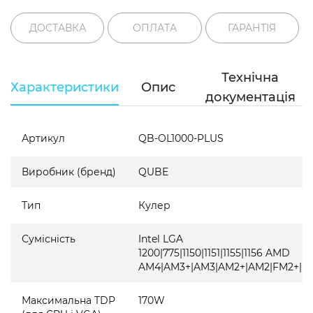
ДОСТАВКА
ОПЛАТА
ГАРАНТІЯ
Технічна
Характеристики
Опис
документація
Артикул
QB-OL1000-PLUS
Виробник (бренд)
QUBE
Тип
Кулер
Сумісність
Intel LGA
1200|775|1150|1151|1155|1156 AMD
AM4|AM3+|AM3|AM2+|AM2|FM2+|F
Максимальна TDP
170W