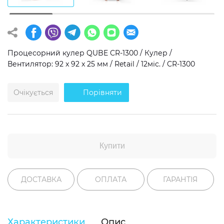
Операційна система
Тип накопичувача
Windows 11 Home
SSD
Процесорний кулер QUBE CR-1300 / Кулер /
Windows 11 Pro
HDD
Вентилятор: 92 x 92 x 25 мм / Retail / 12міс. / CR-1300
Без ОС
SSD + HDD
Очікується
Порівняти
Додатково
RGB-підсвічування
Розблокований множник CPU
Купити
Надшвидкий M.2 SSD NVME
ДОСТАВКА
ОПЛАТА
ГАРАНТІЯ
Характеристики
Опис