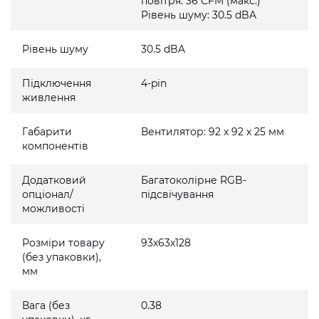
повітря: 36 CFM (макс.)
Рівень шуму: 30.5 dBA
Рівень шуму
30.5 dBA
Підключення
4-pin
живлення
Габарити
Вентилятор: 92 x 92 x 25 мм
компонентів
Додатковий
Багатоколірне RGB-
опціонал/
підсвічування
можливості
Розміри товару
93x63x128
(без упаковки),
мм
Вага (без
0.38