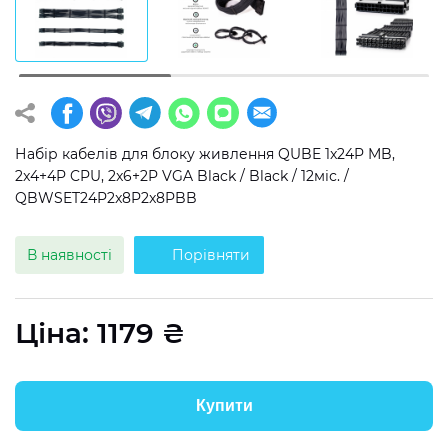
Операційна система
Тип накопичувача
Windows 11 Home
SSD
Windows 11 Pro
HDD
Без ОС
SSD + HDD
Набір кабелів для блоку живлення QUBE 1x24P MB,
2x4+4P CPU, 2x6+2P VGA Black / Black / 12міс. /
QBWSET24P2x8P2x8PBB
Додатково
RGB-підсвічування
В наявності
Порівняти
Розблокований множник CPU
Надшвидкий M.2 SSD NVME
Ціна:
1179
₴
Купити