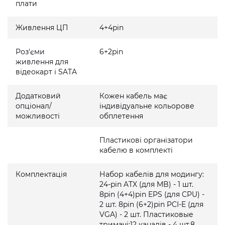
плати
Живлення ЦП
4+4pin
Роз'єми
6+2pin
живлення для
відеокарт і SATA
Додатковий
Кожен кабель має
опціонал/
індивідуальне кольорове
можливості
обплетення
Пластикові організатори
кабелю в комплекті
Комплектація
Набор кабелів для модингу:
24-pin ATX (для MB) - 1 шт.
8pin (4+4)pin EPS (для CPU) -
2 шт. 8pin (6+2)pin PCI-E (для
VGA) - 2 шт. Пластиковые
тримачі:12 каналів - 4 шт.8