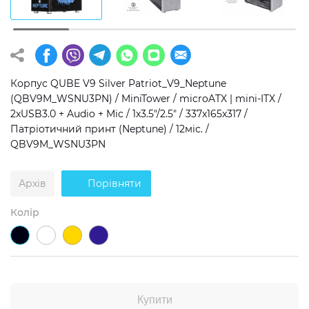
Операційна система
Тип накопичувача
Windows 11 Home
SSD
Windows 11 Pro
HDD
Корпус QUBE V9 Silver Patriot_V9_Neptune
(QBV9M_WSNU3PN) / MiniTower / microATX | mini-ITX /
Без ОС
SSD + HDD
2xUSB3.0 + Audio + Mic / 1x3.5"/2.5" / 337x165x317 /
Патріотичний принт (Neptune) / 12міс. /
Додатково
QBV9M_WSNU3PN
RGB-підсвічування
Архів
Порівняти
Розблокований множник CPU
Надшвидкий M.2 SSD NVME
Колір
Купити