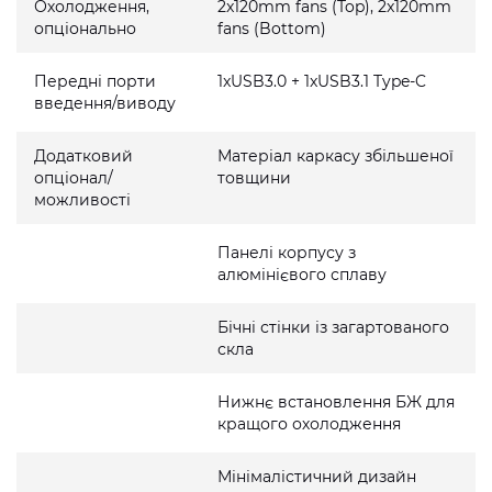
Охолодження,
2x120mm fans (Top), 2x120mm
опціонально
fans (Bottom)
Передні порти
1xUSB3.0 + 1xUSB3.1 Type-C
введення/виводу
Додатковий
Матеріал каркасу збільшеної
опціонал/
товщини
можливості
Панелі корпусу з
алюмінієвого сплаву
Бічні стінки із загартованого
скла
Нижнє встановлення БЖ для
кращого охолодження
Мінімалістичний дизайн