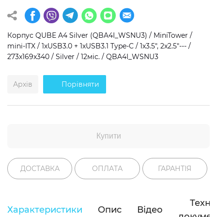
Операційна система
Тип накопичувача
Корпус QUBE A4 Silver (QBA4I_WSNU3) / MiniTower /
Windows 11 Home
SSD
mini-ITX / 1xUSB3.0 + 1xUSB3.1 Type-C / 1x3.5", 2x2.5"--- /
Windows 11 Pro
HDD
273x169x340 / Silver / 12міс. / QBA4I_WSNU3
Без ОС
SSD + HDD
Архів
Порівняти
Додатково
RGB-підсвічування
Розблокований множник CPU
Купити
Надшвидкий M.2 SSD NVME
ДОСТАВКА
ОПЛАТА
ГАРАНТІЯ
Техні
Характеристики
Опис
Відео
докумен