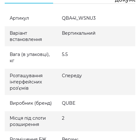
Артикул
QBA4I_WSNU3
Варіант
Вертикальний
встановлення
Вага (в упаковці),
5.5
кг
Розташування
Спереду
інтерфейсних
роз'ємів
Виробник (бренд)
QUBE
Місця під слоти
2
розширення
Розміщення БЖ
Верхнє